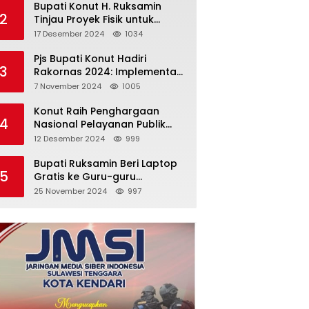
Bupati Konut H. Ruksamin
2
Tinjau Proyek Fisik untuk
Pastikan Kesesuaian dengan
17 Desember 2024
1034
Perencanaan
Pjs Bupati Konut Hadiri
3
Rakornas 2024: Implementasi
Asta Cita Menuju Indonesia
7 November 2024
1005
Emas
Konut Raih Penghargaan
4
Nasional Pelayanan Publik
2024: Bukti Komitmen Menuju
12 Desember 2024
999
Pelayanan Prima
Bupati Ruksamin Beri Laptop
5
Gratis ke Guru-guru
Penggerak di Konut
25 November 2024
997