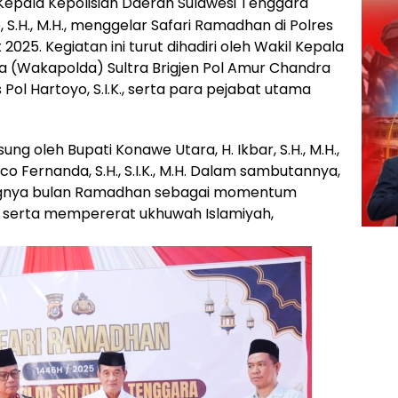
Kepala Kepolisian Daerah Sulawesi Tenggara
o, S.H., M.H., menggelar Safari Ramadhan di Polres
25. Kegiatan ini turut dihadiri oleh Wakil Kepala
a (Wakapolda) Sultra Brigjen Pol Amur Chandra
s Pol Hartoyo, S.I.K., serta para pejabat utama
 oleh Bupati Konawe Utara, H. Ikbar, S.H., M.H.,
o Fernanda, S.H., S.I.K., M.H. Dalam sambutannya,
ngnya bulan Ramadhan sebagai momentum
 serta mempererat ukhuwah Islamiyah,