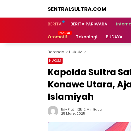
Langsung
SENTRALSULTRA.COM
ke
konten
BERITA
BERITA PARIWARA
Intern
Otomotif
Teknologi
BUDAYA
Beranda
HUKUM
HUKUM
Kapolda Sultra Sa
Konawe Utara, Aj
Islamiyah
Edy Fiat
2 Min Baca
25 Maret 2025