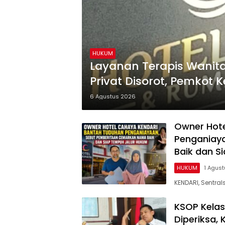
HUKUM
Layanan Terapis Wanita
Privat Disorot, Pemkot K
Rumah Pijat Utami
6 Agustus 2026
Owner Hote
Penganiay
Baik dan S
HUKUM
1 Agus
KENDARI, Sentral
KSOP Kelas
Diperiksa, 