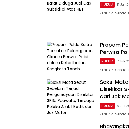
HUKUM
11 Juli 
KENDARI, Sentra
Propam Po
Perwira Po
HUKUM
7 Juli 
KENDARI, Sentra
Saksi Mata
Disekitar 
dari Jok M
HUKUM
5 Juli 
KENDARI, Sentra
Bhayangkar