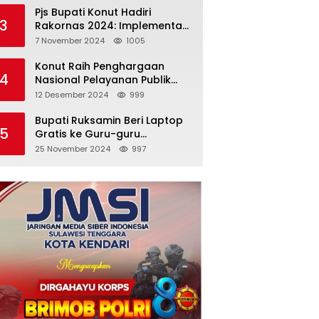
Pjs Bupati Konut Hadiri
3
Rakornas 2024: Implementasi
Asta Cita Menuju Indonesia
7 November 2024
1005
Emas
Konut Raih Penghargaan
4
Nasional Pelayanan Publik
2024: Bukti Komitmen Menuju
12 Desember 2024
999
Pelayanan Prima
Bupati Ruksamin Beri Laptop
5
Gratis ke Guru-guru
Penggerak di Konut
25 November 2024
997