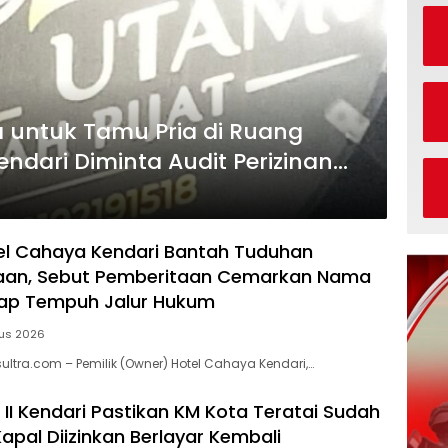
 untuk Tamu Pria di Ruang
endari Diminta Audit Perizinan
l Cahaya Kendari Bantah Tuduhan
aan, Sebut Pemberitaan Cemarkan Nama
iap Tempuh Jalur Hukum
tus 2026
sultra.com – Pemilik (Owner) Hotel Cahaya Kendari,…
 II Kendari Pastikan KM Kota Teratai Sudah
Kapal Diizinkan Berlayar Kembali