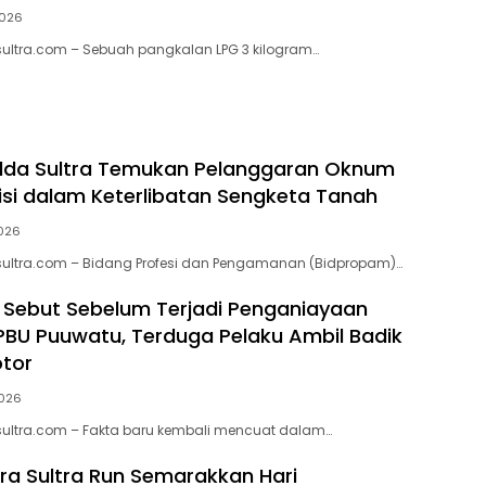
2026
lsultra.com – Sebuah pangkalan LPG 3 kilogram…
lda Sultra Temukan Pelanggaran Oknum
lisi dalam Keterlibatan Sengketa Tanah
2026
lsultra.com – Bidang Profesi dan Pengamanan (Bidpropam)…
 Sebut Sebelum Terjadi Penganiayaan
SPBU Puuwatu, Terduga Pelaku Ambil Badik
otor
2026
lsultra.com – Fakta baru kembali mencuat dalam…
a Sultra Run Semarakkan Hari