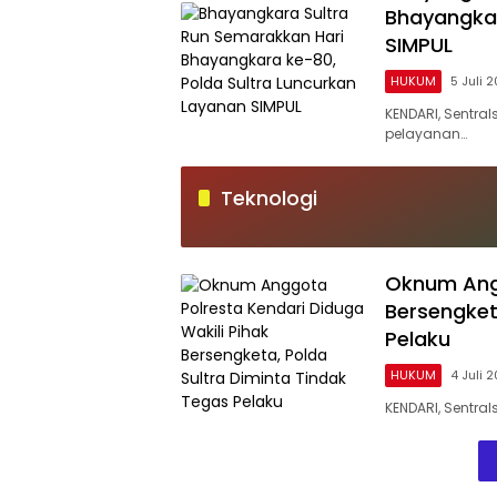
Bhayangkar
SIMPUL
HUKUM
5 Juli 
KENDARI, Sentra
pelayanan…
Teknologi
Oknum Angg
Bersengket
Pelaku
HUKUM
4 Juli 
KENDARI, Sentra