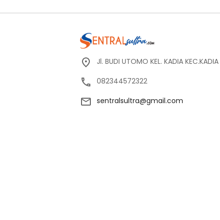
Jl. BUDI UTOMO KEL. KADIA KEC.KADI
082344572322
sentralsultra@gmail.com