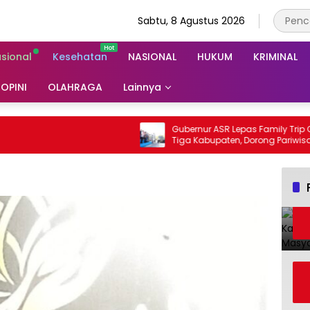
Sabtu, 8 Agustus 2026
asional
Kesehatan
NASIONAL
HUKUM
KRIMINAL
OPINI
OLAHRAGA
Lainnya
Gubernur ASR Lepas Family Trip Overland
Tiga Kabupaten, Dorong Pariwisata dan
UMKM Sultra Makin Berkembang