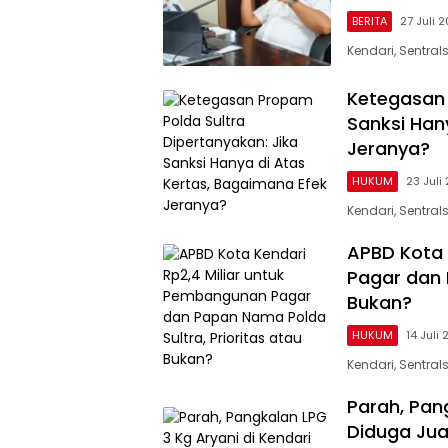
BERITA
27 Juli 
Kendari, Sentra
Ketegasan 
Sanksi Han
Jeranya?
HUKUM
23 Juli
Kendari, Sentra
APBD Kota 
Pagar dan 
Bukan?
HUKUM
14 Juli
Kendari, Sentral
Parah, Pan
Diduga Jua