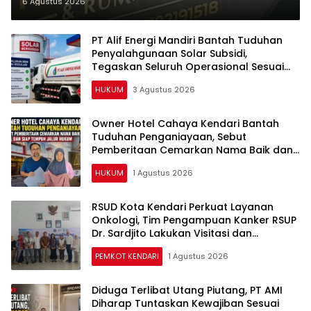
Pemkot Kendari Diminta Audit
6 Agustus 2026
Perizinan Rumah Pijat Utami
PT Alif Energi Mandiri Bantah Tuduhan
Penyalahgunaan Solar Subsidi,
Tegaskan Seluruh Operasional Sesuai
Regulasi
HUKUM
3 Agustus 2026
Owner Hotel Cahaya Kendari Bantah
Tuduhan Penganiayaan, Sebut
Pemberitaan Cemarkan Nama Baik dan
Siap Tempuh Jalur Hukum
HUKUM
1 Agustus 2026
RSUD Kota Kendari Perkuat Layanan
Onkologi, Tim Pengampuan Kanker RSUP
Dr. Sardjito Lakukan Visitasi dan
Monitoring
PEMKOT KENDARI
1 Agustus 2026
Diduga Terlibat Utang Piutang, PT AMI
Diharap Tuntaskan Kewajiban Sesuai