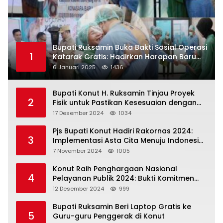
Bupati Ruksamin Buka Bakti Sosial Operasi
1
Katarak Gratis: Hadirkan Harapan Baru
bagi Masyarakat Konut
6 Januari 2025
1436
Bupati Konut H. Ruksamin Tinjau Proyek
2
Fisik untuk Pastikan Kesesuaian dengan
Perencanaan
17 Desember 2024
1034
Pjs Bupati Konut Hadiri Rakornas 2024:
3
Implementasi Asta Cita Menuju Indonesia
Emas
7 November 2024
1005
Konut Raih Penghargaan Nasional
4
Pelayanan Publik 2024: Bukti Komitmen
Menuju Pelayanan Prima
12 Desember 2024
999
Bupati Ruksamin Beri Laptop Gratis ke
5
Guru-guru Penggerak di Konut