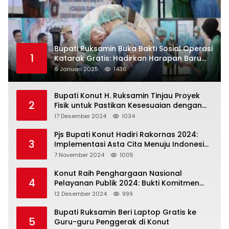
Bupati Ruksamin Buka Bakti Sosial Operasi
1
Katarak Gratis: Hadirkan Harapan Baru
bagi Masyarakat Konut
6 Januari 2025
1436
Bupati Konut H. Ruksamin Tinjau Proyek
2
Fisik untuk Pastikan Kesesuaian dengan
Perencanaan
17 Desember 2024
1034
Pjs Bupati Konut Hadiri Rakornas 2024:
3
Implementasi Asta Cita Menuju Indonesia
Emas
7 November 2024
1005
Konut Raih Penghargaan Nasional
4
Pelayanan Publik 2024: Bukti Komitmen
Menuju Pelayanan Prima
12 Desember 2024
999
Bupati Ruksamin Beri Laptop Gratis ke
5
Guru-guru Penggerak di Konut