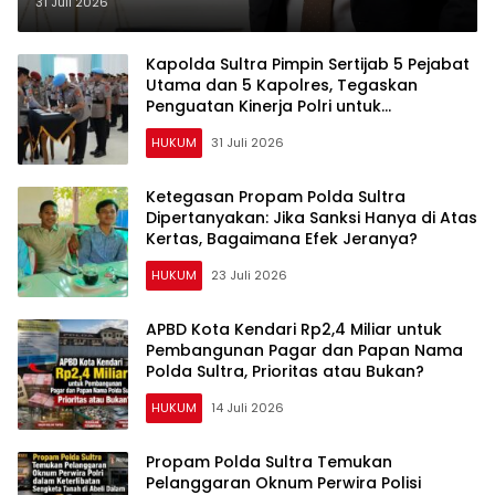
Kepemilikan Sedang Diuji di
31 Juli 2026
Pengadilan Perdata, Penetapan
Tersangka Dr. Ruksamin Dinilai
Kapolda Sultra Pimpin Sertijab 5 Pejabat
Utama dan 5 Kapolres, Tegaskan
Prematur
Penguatan Kinerja Polri untuk
Masyarakat
HUKUM
31 Juli 2026
Ketegasan Propam Polda Sultra
Dipertanyakan: Jika Sanksi Hanya di Atas
Kertas, Bagaimana Efek Jeranya?
HUKUM
23 Juli 2026
APBD Kota Kendari Rp2,4 Miliar untuk
Pembangunan Pagar dan Papan Nama
Polda Sultra, Prioritas atau Bukan?
HUKUM
14 Juli 2026
Propam Polda Sultra Temukan
Pelanggaran Oknum Perwira Polisi