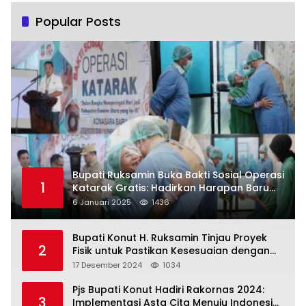
Popular Posts
Bupati Ruksamin Buka Bakti Sosial Operasi
1
Katarak Gratis: Hadirkan Harapan Baru
bagi Masyarakat Konut
6 Januari 2025
1436
Bupati Konut H. Ruksamin Tinjau Proyek
2
Fisik untuk Pastikan Kesesuaian dengan
Perencanaan
17 Desember 2024
1034
Pjs Bupati Konut Hadiri Rakornas 2024:
3
Implementasi Asta Cita Menuju Indonesia