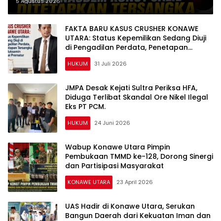
Dugaan Penipuan dan
5 Agustus 2026
Penggelapan
FAKTA BARU KASUS CRUSHER KONAWE
UTARA: Status Kepemilikan Sedang Diuji
di Pengadilan Perdata, Penetapan
Tersangka Dr. Ruksamin Dinilai Prematur
HUKUM
31 Juli 2026
JMPA Desak Kejati Sultra Periksa HFA,
Diduga Terlibat Skandal Ore Nikel Ilegal
Eks PT PCM.
HUKUM
24 Juni 2026
Wabup Konawe Utara Pimpin
Pembukaan TMMD ke-128, Dorong Sinergi
dan Partisipasi Masyarakat
KONAWE UTARA
23 April 2026
UAS Hadir di Konawe Utara, Serukan
Bangun Daerah dari Kekuatan Iman dan