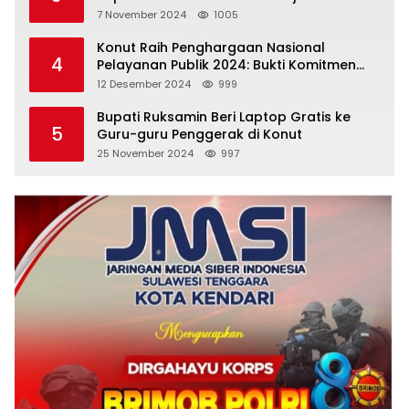
Emas
7 November 2024
1005
Konut Raih Penghargaan Nasional
4
Pelayanan Publik 2024: Bukti Komitmen
Menuju Pelayanan Prima
12 Desember 2024
999
Bupati Ruksamin Beri Laptop Gratis ke
5
Guru-guru Penggerak di Konut
25 November 2024
997