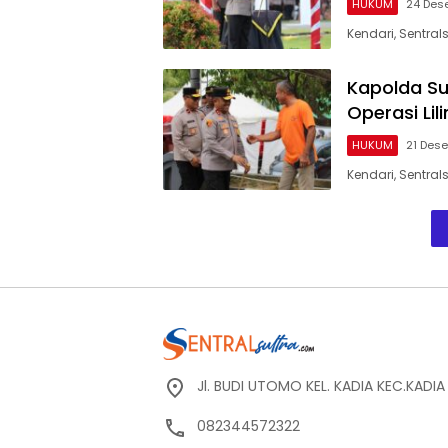
HUKUM
24 Des
Kendari, Sentra
Kapolda Su
Operasi Lil
HUKUM
21 Des
Kendari, Sentra
Jl. BUDI UTOMO KEL. KADIA KEC.KADI
082344572322