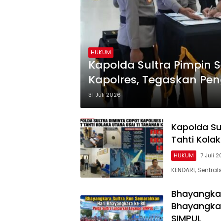
HUKUM
Kapolda Sultra Pimpin S
Kapolres, Tegaskan Peng
Masyarakat
31 Juli 2026
Kapolda Su
Tahti Kola
HUKUM
7 Juli 
KENDARI, Sentr
Bhayangkar
Bhayangkar
SIMPUL