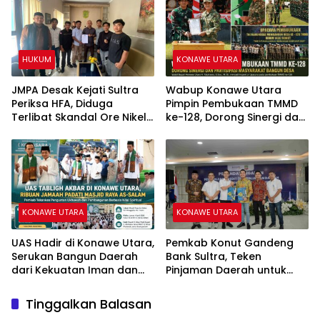
Ruksamin Dinilai Prematur
HUKUM
KONAWE UTARA
JMPA Desak Kejati Sultra
Wabup Konawe Utara
Periksa HFA, Diduga
Pimpin Pembukaan TMMD
Terlibat Skandal Ore Nikel
ke-128, Dorong Sinergi dan
Ilegal Eks PT PCM.
Partisipasi Masyarakat
KONAWE UTARA
KONAWE UTARA
UAS Hadir di Konawe Utara,
Pemkab Konut Gandeng
Serukan Bangun Daerah
Bank Sultra, Teken
dari Kekuatan Iman dan
Pinjaman Daerah untuk
Ukhuwah
Percepat Pembangunan
Tinggalkan Balasan