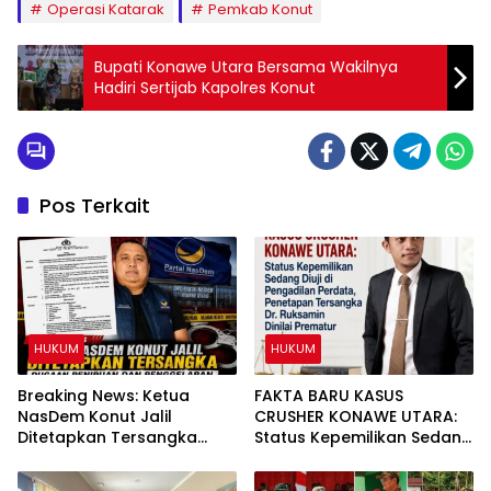
Operasi Katarak
Pemkab Konut
Bupati Konawe Utara Bersama Wakilnya
Hadiri Sertijab Kapolres Konut
Pos Terkait
HUKUM
HUKUM
Breaking News: Ketua
FAKTA BARU KASUS
NasDem Konut Jalil
CRUSHER KONAWE UTARA:
Ditetapkan Tersangka
Status Kepemilikan Sedang
Dugaan Penipuan dan
Diuji di Pengadilan Perdata,
Penggelapan
Penetapan Tersangka Dr.