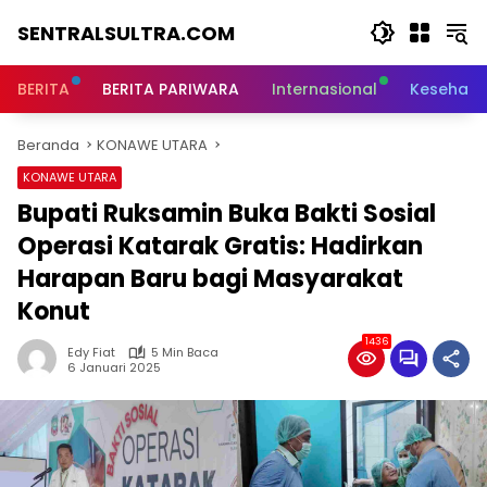
Langsung
SENTRALSULTRA.COM
ke
konten
BERITA
BERITA PARIWARA
Internasional
Kesehata
Beranda
KONAWE UTARA
KONAWE UTARA
Bupati Ruksamin Buka Bakti Sosial
Operasi Katarak Gratis: Hadirkan
Harapan Baru bagi Masyarakat
Konut
1436
Edy Fiat
5 Min Baca
6 Januari 2025