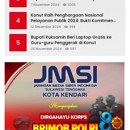
Emas
7 November 2024
1005
Konut Raih Penghargaan Nasional
4
Pelayanan Publik 2024: Bukti Komitmen
Menuju Pelayanan Prima
12 Desember 2024
999
Bupati Ruksamin Beri Laptop Gratis ke
5
Guru-guru Penggerak di Konut
25 November 2024
997