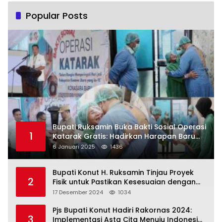
Popular Posts
Bupati Ruksamin Buka Bakti Sosial Operasi
1
Katarak Gratis: Hadirkan Harapan Baru
bagi Masyarakat Konut
6 Januari 2025
1436
Bupati Konut H. Ruksamin Tinjau Proyek
2
Fisik untuk Pastikan Kesesuaian dengan
Perencanaan
17 Desember 2024
1034
Pjs Bupati Konut Hadiri Rakornas 2024:
3
Implementasi Asta Cita Menuju Indonesia