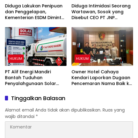
Diduga Lakukan Penipuan
Diduga Intimidasi Seorang
dan Penggelapan,
Wartawan, Sosok yang
Kementerian ESDM Diminta
Disebut CEO PT JNP
Tidak Terbitkan RKAB PT
Dilaporkan ke Polres
AMI
Kolaka
HUKUM
HUKUM
PT Alif Energi Mandiri
Owner Hotel Cahaya
Bantah Tuduhan
Kendari Laporkan Dugaan
Penyalahgunaan Solar
Pencemaran Nama Baik ke
Subsidi, Tegaskan Seluruh
Ditreskrimsus Polda Sultra
Operasional Sesuai
Terkait Tuduhan
Tinggalkan Balasan
Regulasi
Penganiayaan
Alamat email Anda tidak akan dipublikasikan.
Ruas yang
wajib ditandai
*