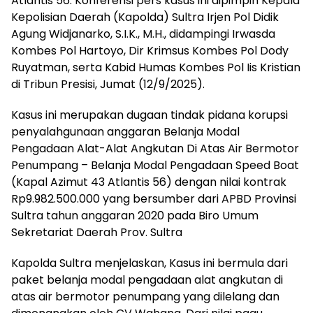
Atlantis 56. Konferensi pers kasus ini dipimpin Kepala
Kepolisian Daerah (Kapolda) Sultra Irjen Pol Didik
Agung Widjanarko, S.I.K., M.H., didampingi Irwasda
Kombes Pol Hartoyo, Dir Krimsus Kombes Pol Dody
Ruyatman, serta Kabid Humas Kombes Pol Iis Kristian
di Tribun Presisi, Jumat (12/9/2025).
Kasus ini merupakan dugaan tindak pidana korupsi
penyalahgunaan anggaran Belanja Modal
Pengadaan Alat-Alat Angkutan Di Atas Air Bermotor
Penumpang – Belanja Modal Pengadaan Speed Boat
(Kapal Azimut 43 Atlantis 56) dengan nilai kontrak
Rp9.982.500.000 yang bersumber dari APBD Provinsi
Sultra tahun anggaran 2020 pada Biro Umum
Sekretariat Daerah Prov. Sultra
Kapolda Sultra menjelaskan, Kasus ini bermula dari
paket belanja modal pengadaan alat angkutan di
atas air bermotor penumpang yang dilelang dan