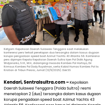
Ketgam: Kepolisian Daerah Sulawesi Tenggara saat melakukan
konferensi pers terkait penetapan dua tersangka dalam kasus dugaan
korupsi pengadaan speed boat Azimut Yachts 43 Atlantis 56. Konferensi
pers dipimpin Kepala Kepolisian Daerah Sultra Irjen Pol Didik Agung
Widjanarko, S.I.K., M.H., didampingi Irwasda Kombes Pol Hartoyo, Dir
Krimsus Kombes Pol Dody Ruyatman, serta Kabid Humas Kombes Pol Iis
Kristian di Tribun Presisi, Jumat (12/9/2025). Dok:SS
Kendari, Sentralsultra.com –
Kepolisian
Daerah Sulawesi Tenggara (Polda Sultra) resmi
menetapkan 2 (dua) tersangka dalam kasus dugaan
korupsi pengadaan speed boat Azimut Yachts 43