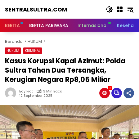
Langsung
SENTRALSULTRA.COM
ke
konten
BERITA
BERITA PARIWARA
Internasional
Kesehata
Beranda
HUKUM
HUKUM
KRIMINAL
Kasus Korupsi Kapal Azimut: Polda
Sultra Tahan Dua Tersangka,
Kerugian Negara Rp8,05 Miliar
0
Edy Fiat
3 Min Baca
12 September 2025