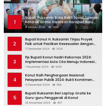
Bupati Ruksamin Buka Bakti Sosial Operasi
1
Katarak Gratis: Hadirkan Harapan Baru
bagi Masyarakat Konut
6 Januari 2025
1436
Bupati Konut H. Ruksamin Tinjau Proyek
2
Fisik untuk Pastikan Kesesuaian dengan
Perencanaan
17 Desember 2024
1034
Pjs Bupati Konut Hadiri Rakornas 2024:
3
Implementasi Asta Cita Menuju Indonesia
Emas
7 November 2024
1005
Konut Raih Penghargaan Nasional
4
Pelayanan Publik 2024: Bukti Komitmen
Menuju Pelayanan Prima
12 Desember 2024
999
Bupati Ruksamin Beri Laptop Gratis ke
5
Guru-guru Penggerak di Konut
25 November 2024
997