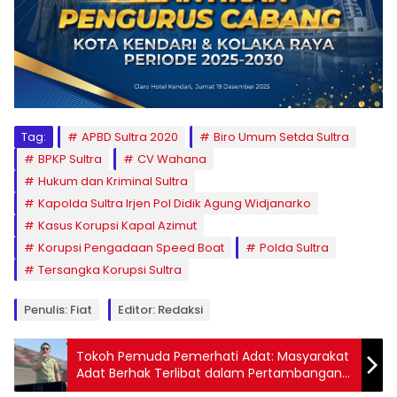
Tag:
APBD Sultra 2020
Biro Umum Setda Sultra
BPKP Sultra
CV Wahana
Hukum dan Kriminal Sultra
Kapolda Sultra Irjen Pol Didik Agung Widjanarko
Kasus Korupsi Kapal Azimut
Korupsi Pengadaan Speed Boat
Polda Sultra
Tersangka Korupsi Sultra
Penulis: Fiat
Editor: Redaksi
Tokoh Pemuda Pemerhati Adat: Masyarakat
Adat Berhak Terlibat dalam Pertambangan
di Sultra