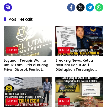
Pos Terkait
HUKUM
HUKUM
Layanan Terapis Wanita
Breaking News: Ketua
untuk Tamu Pria di Ruang
NasDem Konut Jalil
Privat Disorot, Pemkot
Ditetapkan Tersangka
Kendari Diminta Audit
Dugaan Penipuan dan
Perizinan Rumah Pijat Utami
Penggelapan
HUKUM
HUKUM