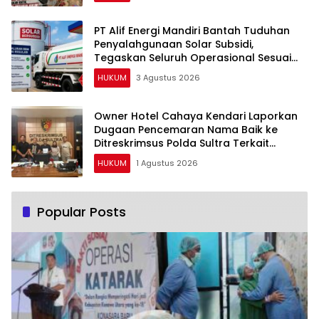
PT Alif Energi Mandiri Bantah Tuduhan
Penyalahgunaan Solar Subsidi,
Tegaskan Seluruh Operasional Sesuai
Regulasi
HUKUM
3 Agustus 2026
Owner Hotel Cahaya Kendari Laporkan
Dugaan Pencemaran Nama Baik ke
Ditreskrimsus Polda Sultra Terkait
Tuduhan Penganiayaan
HUKUM
1 Agustus 2026
Popular Posts