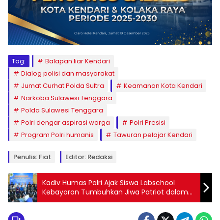
Tag:
Balapan liar Kendari
Dialog polisi dan masyarakat
Jumat Curhat Polda Sultra
Keamanan Kota Kendari
Narkoba Sulawesi Tenggara
Polda Sulawesi Tenggara
Polri dengar aspirasi warga
Polri Presisi
Program Polri humanis
Tawuran pelajar Kendari
Penulis: Fiat
Editor: Redaksi
Kadiv Humas Polri Ajak Siswa Labschool
Kebayoran Tumbuhkan Jiwa Patriot dalam
Acara Parent’s Day