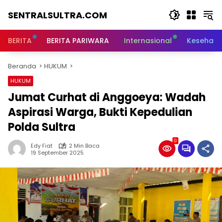
Langsung
SENTRALSULTRA.COM
ke
konten
BERITA
BERITA PARIWARA
Internasional
Kesehata
Beranda
HUKUM
HUKUM
Jumat Curhat di Anggoeya: Wadah
Aspirasi Warga, Bukti Kepedulian
Polda Sultra
0
Edy Fiat
2 Min Baca
19 September 2025