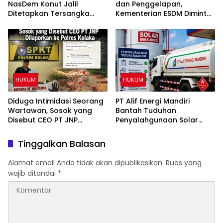
NasDem Konut Jalil
dan Penggelapan,
Ditetapkan Tersangka
Kementerian ESDM Diminta
Dugaan Penipuan dan
Tidak Terbitkan RKAB PT
Penggelapan
AMI
HUKUM
HUKUM
Diduga Intimidasi Seorang
PT Alif Energi Mandiri
Wartawan, Sosok yang
Bantah Tuduhan
Disebut CEO PT JNP
Penyalahgunaan Solar
Dilaporkan ke Polres
Subsidi, Tegaskan Seluruh
Kolaka
Operasional Sesuai
Tinggalkan Balasan
Regulasi
Alamat email Anda tidak akan dipublikasikan.
Ruas yang
wajib ditandai
*