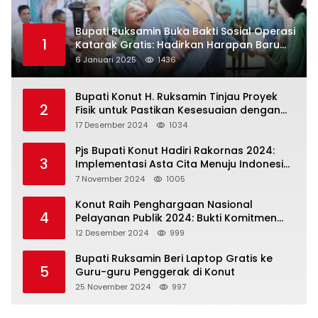
Bupati Ruksamin Buka Bakti Sosial Operasi
1
Katarak Gratis: Hadirkan Harapan Baru
bagi Masyarakat Konut
6 Januari 2025
1436
Bupati Konut H. Ruksamin Tinjau Proyek
2
Fisik untuk Pastikan Kesesuaian dengan
Perencanaan
17 Desember 2024
1034
Pjs Bupati Konut Hadiri Rakornas 2024:
3
Implementasi Asta Cita Menuju Indonesia
Emas
7 November 2024
1005
Konut Raih Penghargaan Nasional
4
Pelayanan Publik 2024: Bukti Komitmen
Menuju Pelayanan Prima
12 Desember 2024
999
Bupati Ruksamin Beri Laptop Gratis ke
5
Guru-guru Penggerak di Konut
25 November 2024
997