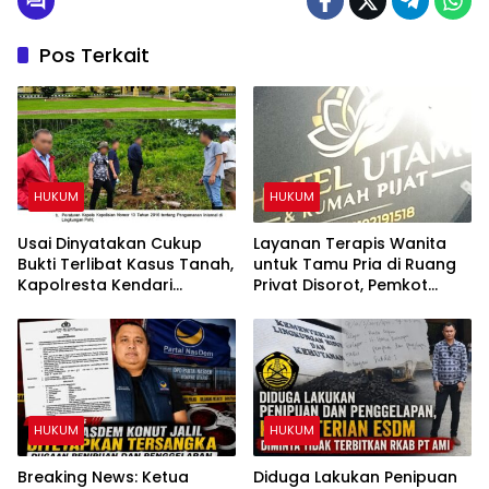
Pos Terkait
HUKUM
HUKUM
Usai Dinyatakan Cukup
Layanan Terapis Wanita
Bukti Terlibat Kasus Tanah,
untuk Tamu Pria di Ruang
Kapolresta Kendari
Privat Disorot, Pemkot
Diminta Copot IPTU PRCY
Kendari Diminta Audit
dari Jabatan
Perizinan Rumah Pijat Utami
HUKUM
HUKUM
Breaking News: Ketua
Diduga Lakukan Penipuan