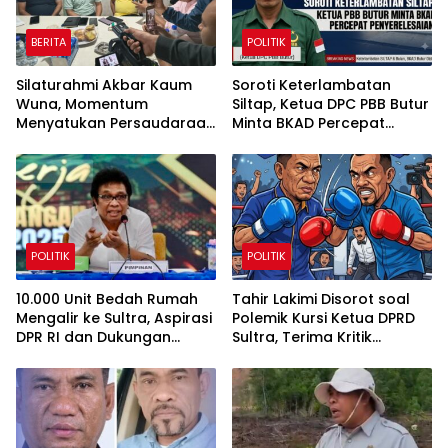
BERITA
POLITIK
Silaturahmi Akbar Kaum
Soroti Keterlambatan
Wuna, Momentum
Siltap, Ketua DPC PBB Butur
Menyatukan Persaudaraan
Minta BKAD Percepat
dan Melestarikan Budaya
Penyelesaian
Muna
POLITIK
POLITIK
10.000 Unit Bedah Rumah
Tahir Lakimi Disorot soal
Mengalir ke Sultra, Aspirasi
Polemik Kursi Ketua DPRD
DPR RI dan Dukungan
Sultra, Terima Kritik
Pemda Jadi Penggerak
sebagai Bahan Evaluasi
Utama
Internal NasDem