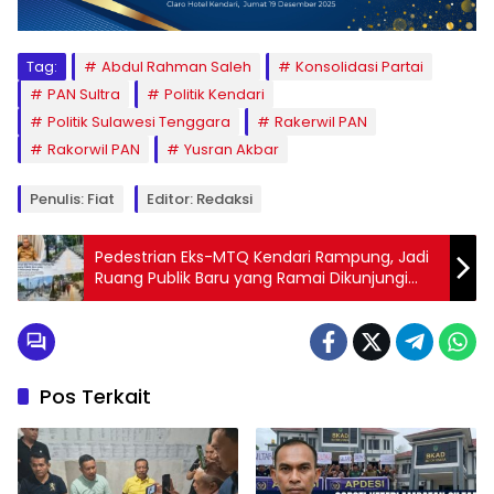
Tag:
Abdul Rahman Saleh
Konsolidasi Partai
PAN Sultra
Politik Kendari
Politik Sulawesi Tenggara
Rakerwil PAN
Rakorwil PAN
Yusran Akbar
Penulis: Fiat
Editor: Redaksi
Pedestrian Eks-MTQ Kendari Rampung, Jadi
Ruang Publik Baru yang Ramai Dikunjungi
Warga
Pos Terkait