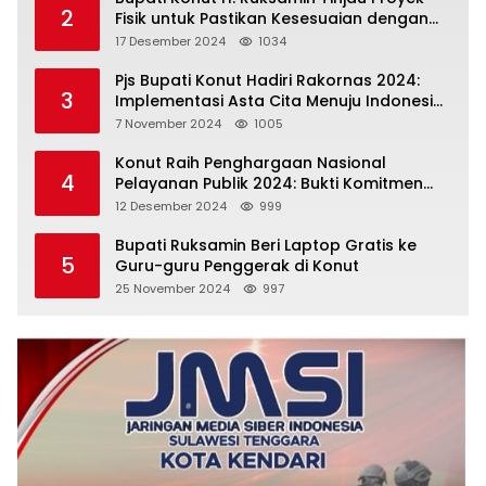
2
Fisik untuk Pastikan Kesesuaian dengan
Perencanaan
17 Desember 2024
1034
Pjs Bupati Konut Hadiri Rakornas 2024:
3
Implementasi Asta Cita Menuju Indonesia
Emas
7 November 2024
1005
Konut Raih Penghargaan Nasional
4
Pelayanan Publik 2024: Bukti Komitmen
Menuju Pelayanan Prima
12 Desember 2024
999
Bupati Ruksamin Beri Laptop Gratis ke
5
Guru-guru Penggerak di Konut
25 November 2024
997