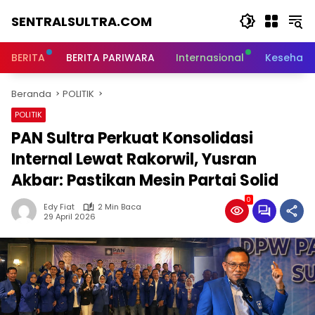
Langsung
SENTRALSULTRA.COM
ke
konten
BERITA
BERITA PARIWARA
Internasional
Kesehata
Beranda
POLITIK
POLITIK
PAN Sultra Perkuat Konsolidasi
Internal Lewat Rakorwil, Yusran
Akbar: Pastikan Mesin Partai Solid
0
Edy Fiat
2 Min Baca
29 April 2026