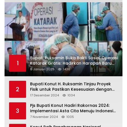
Bupati Ruksamin Buka Bakti Sosial Operasi
1
Katarak Gratis: Hadirkan Harapan Baru
bagi Masyarakat Konut
6 Januari 2025
1436
Bupati Konut H. Ruksamin Tinjau Proyek
2
Fisik untuk Pastikan Kesesuaian dengan
Perencanaan
17 Desember 2024
1034
Pjs Bupati Konut Hadiri Rakornas 2024:
3
Implementasi Asta Cita Menuju Indonesia
Emas
7 November 2024
1005