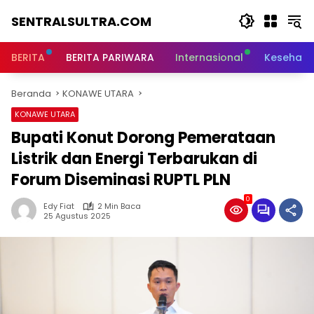
Langsung
SENTRALSULTRA.COM
ke
konten
BERITA
BERITA PARIWARA
Internasional
Kesehata
Beranda
KONAWE UTARA
KONAWE UTARA
Bupati Konut Dorong Pemerataan
Listrik dan Energi Terbarukan di
Forum Diseminasi RUPTL PLN
0
Edy Fiat
2 Min Baca
25 Agustus 2025