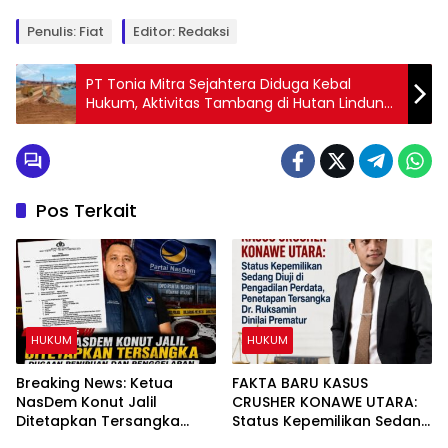
Penulis: Fiat
Editor: Redaksi
PT Tonia Mitra Sejahtera Diduga Kebal
Hukum, Aktivitas Tambang di Hutan Lindung
dan Tersus Ilegal Disorot
Pos Terkait
HUKUM
HUKUM
Breaking News: Ketua
FAKTA BARU KASUS
NasDem Konut Jalil
CRUSHER KONAWE UTARA:
Ditetapkan Tersangka
Status Kepemilikan Sedang
Dugaan Penipuan dan
Diuji di Pengadilan Perdata,