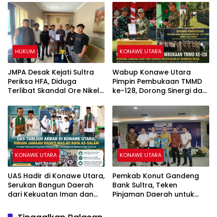
Penggelapan
Penetapan Tersangka Dr.
Ruksamin Dinilai Prematur
HUKUM
KONAWE UTARA
JMPA Desak Kejati Sultra
Wabup Konawe Utara
Periksa HFA, Diduga
Pimpin Pembukaan TMMD
Terlibat Skandal Ore Nikel
ke-128, Dorong Sinergi dan
Ilegal Eks PT PCM.
Partisipasi Masyarakat
KONAWE UTARA
KONAWE UTARA
UAS Hadir di Konawe Utara,
Pemkab Konut Gandeng
Serukan Bangun Daerah
Bank Sultra, Teken
dari Kekuatan Iman dan
Pinjaman Daerah untuk
Ukhuwah
Percepat Pembangunan