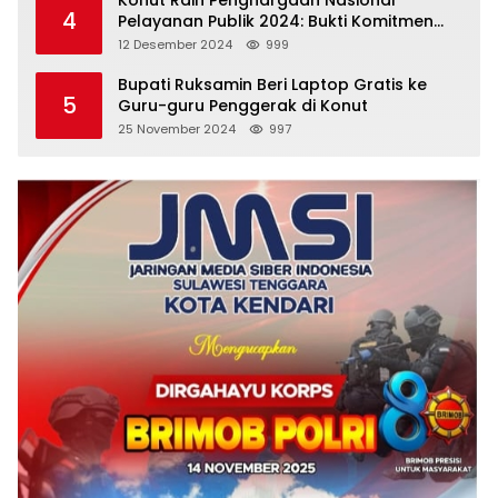
Konut Raih Penghargaan Nasional
4
Pelayanan Publik 2024: Bukti Komitmen
Menuju Pelayanan Prima
12 Desember 2024
999
Bupati Ruksamin Beri Laptop Gratis ke
5
Guru-guru Penggerak di Konut
25 November 2024
997