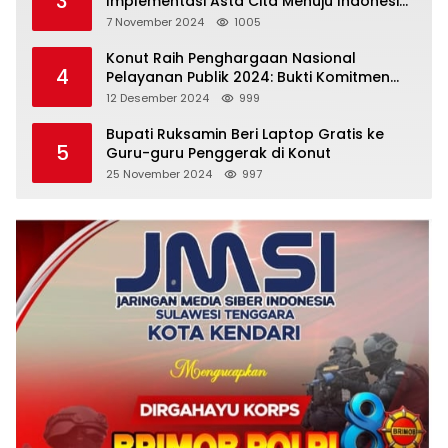
3
Implementasi Asta Cita Menuju Indonesia
Emas
7 November 2024
1005
Konut Raih Penghargaan Nasional
4
Pelayanan Publik 2024: Bukti Komitmen
Menuju Pelayanan Prima
12 Desember 2024
999
Bupati Ruksamin Beri Laptop Gratis ke
5
Guru-guru Penggerak di Konut
25 November 2024
997