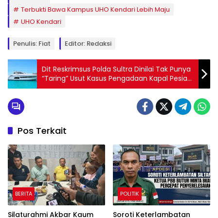
Terbukti Bawa Kampus UHO Kendari Lebih Maju
UHO Kendari
Penulis: Fiat
Editor: Redaksi
Dit Reskrimsus Polda Sultra Dinilai Tak Punya
“Taring” Usut Kasus Pengadaan Kapal Pesiar
Pemprov
Pos Terkait
BERITA
POLITIK
Silaturahmi Akbar Kaum
Soroti Keterlambatan