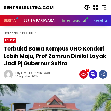
Langsung
SENTRALSULTRA.COM
ke
konten
BERITA
BERITA PARIWARA
Internasional
Kesehata
Beranda
POLITIK
POLITIK
Terbukti Bawa Kampus UHO Kendari
Lebih Maju, Prof Zamrun Dinilai Layak
Jadi Pj Gubernur Sultra
8
Edy Fiat
2 Min Baca
10 Agustus 2024