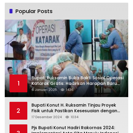
Popular Posts
Bupati Ruksamin Buka Bakti Sosial Operasi
1
Katarak Gratis: Hadirkan Harapan Baru
bagi Masyarakat Konut
6 Januari 2025
1436
Bupati Konut H. Ruksamin Tinjau Proyek
2
Fisik untuk Pastikan Kesesuaian dengan
Perencanaan
17 Desember 2024
1034
Pjs Bupati Konut Hadiri Rakornas 2024: