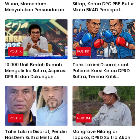
Wuna, Momentum
Siltap, Ketua DPC PBB Butur
Menyatukan Persaudaraan
Minta BKAD Percepat
dan Melestarikan Budaya
Penyelesaian
Muna
POLITIK
POLITIK
10.000 Unit Bedah Rumah
Tahir Lakimi Disorot soal
Mengalir ke Sultra, Aspirasi
Polemik Kursi Ketua DPRD
DPR RI dan Dukungan
Sultra, Terima Kritik
Pemda Jadi Penggerak
sebagai Bahan Evaluasi
Utama
Internal NasDem
POLITIK
HUKUM
Tahir Lakimi Disorot, Pendiri
Mangrove Hilang di
NasDem Sultra Minta Ali
Lapuko, DPRD Sultra Akan