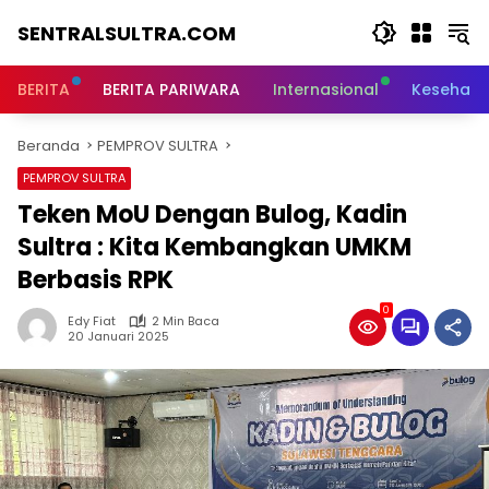
Langsung
SENTRALSULTRA.COM
ke
konten
BERITA
BERITA PARIWARA
Internasional
Kesehata
Beranda
PEMPROV SULTRA
PEMPROV SULTRA
Teken MoU Dengan Bulog, Kadin
Sultra : Kita Kembangkan UMKM
Berbasis RPK
0
Edy Fiat
2 Min Baca
20 Januari 2025