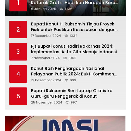
1
Katarak Gratis: Hadirkan Harapan Baru
bagi Masyarakat Konut
6 Januari 2025
1436
Bupati Konut H. Ruksamin Tinjau Proyek
2
Fisik untuk Pastikan Kesesuaian dengan
Perencanaan
17 Desember 2024
1034
Pjs Bupati Konut Hadiri Rakornas 2024:
3
Implementasi Asta Cita Menuju Indonesia
Emas
7 November 2024
1005
Konut Raih Penghargaan Nasional
4
Pelayanan Publik 2024: Bukti Komitmen
Menuju Pelayanan Prima
12 Desember 2024
999
Bupati Ruksamin Beri Laptop Gratis ke
5
Guru-guru Penggerak di Konut
25 November 2024
997