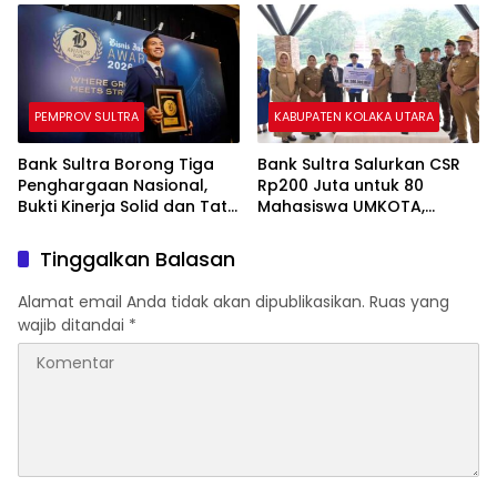
Pembunuhan Karakter
Gubernur Sultra
PEMPROV SULTRA
KABUPATEN KOLAKA UTARA
Bank Sultra Borong Tiga
Bank Sultra Salurkan CSR
Penghargaan Nasional,
Rp200 Juta untuk 80
Bukti Kinerja Solid dan Tata
Mahasiswa UMKOTA,
Kelola Berkelas
Perkuat Akses Pendidikan
dan Ketahanan Generasi
Tinggalkan Balasan
Muda
Alamat email Anda tidak akan dipublikasikan.
Ruas yang
wajib ditandai
*