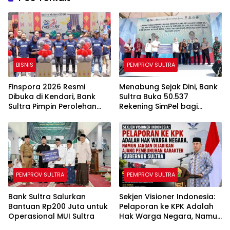
BISNIS
PEMPROV SULTRA
Finspora 2026 Resmi
Menabung Sejak Dini, Bank
Dibuka di Kendari, Bank
Sultra Buka 50.537
Sultra Pimpin Perolehan
Rekening SimPel bagi
Medali dan Perkuat
Pelajar Kendari
Kolaborasi Industri
Keuangan
PEMPROV SULTRA
PEMPROV SULTRA
Bank Sultra Salurkan
Sekjen Visioner Indonesia:
Bantuan Rp200 Juta untuk
Pelaporan ke KPK Adalah
Operasional MUI Sultra
Hak Warga Negara, Namun
Jangan Dijadikan Ajang