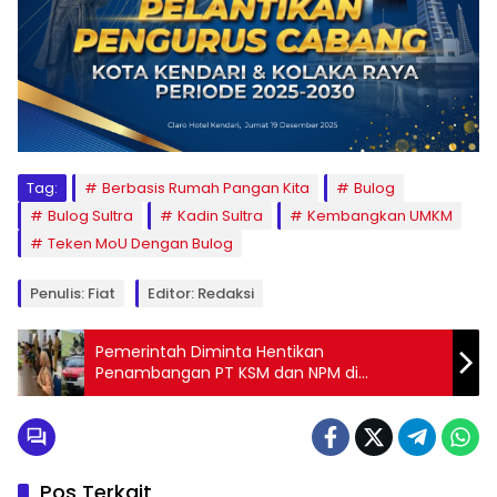
Tag:
Berbasis Rumah Pangan Kita
Bulog
Bulog Sultra
Kadin Sultra
Kembangkan UMKM
Teken MoU Dengan Bulog
Penulis: Fiat
Editor: Redaksi
Pemerintah Diminta Hentikan
Penambangan PT KSM dan NPM di
Kecamatan Oheo Konut
Pos Terkait