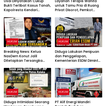
Usai Dinyatakan Cukup
Layanan Terapis Wanita
Bukti Terlibat Kasus Tanah,
untuk Tamu Pria di Ruang
Kapolresta Kendari
Privat Disorot, Pemkot
Diminta Copot IPTU PRCY
Kendari Diminta Audit
dari Jabatan
Perizinan Rumah Pijat Utami
HUKUM
HUKUM
Breaking News: Ketua
Diduga Lakukan Penipuan
NasDem Konut Jalil
dan Penggelapan,
Ditetapkan Tersangka
Kementerian ESDM Diminta
Dugaan Penipuan dan
Tidak Terbitkan RKAB PT
Penggelapan
AMI
HUKUM
HUKUM
Diduga Intimidasi Seorang
PT Alif Energi Mandiri