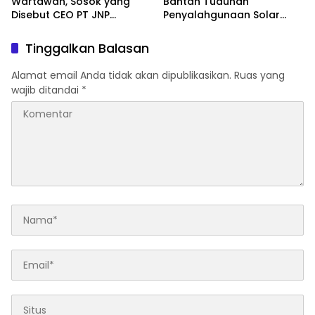
Wartawan, Sosok yang
Bantah Tuduhan
Disebut CEO PT JNP
Penyalahgunaan Solar
Dilaporkan ke Polres
Subsidi, Tegaskan Seluruh
Kolaka
Operasional Sesuai
Tinggalkan Balasan
Regulasi
Alamat email Anda tidak akan dipublikasikan.
Ruas yang
wajib ditandai
*