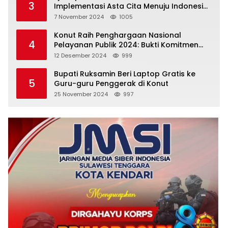
3
Implementasi Asta Cita Menuju Indonesia
Emas
7 November 2024
1005
Konut Raih Penghargaan Nasional
4
Pelayanan Publik 2024: Bukti Komitmen
Menuju Pelayanan Prima
12 Desember 2024
999
Bupati Ruksamin Beri Laptop Gratis ke
5
Guru-guru Penggerak di Konut
25 November 2024
997