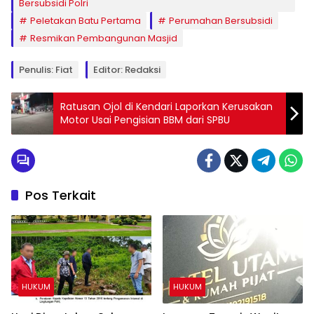
Bersubsidi Polri
Peletakan Batu Pertama
Perumahan Bersubsidi
Resmikan Pembangunan Masjid
Penulis: Fiat
Editor: Redaksi
Ratusan Ojol di Kendari Laporkan Kerusakan
Motor Usai Pengisian BBM dari SPBU
Pos Terkait
HUKUM
HUKUM