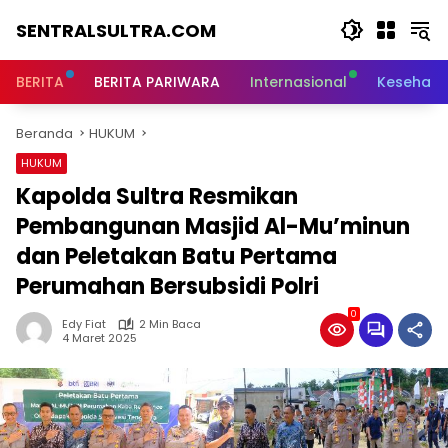
Langsung
SENTRALSULTRA.COM
ke
konten
BERITA
BERITA PARIWARA
Internasional
Kesehata
Beranda
HUKUM
HUKUM
Kapolda Sultra Resmikan
Pembangunan Masjid Al-Mu’minun
dan Peletakan Batu Pertama
Perumahan Bersubsidi Polri
0
Edy Fiat
2 Min Baca
4 Maret 2025