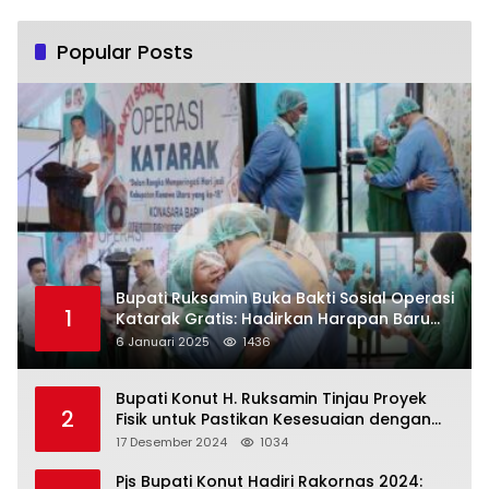
Popular Posts
Bupati Ruksamin Buka Bakti Sosial Operasi
1
Katarak Gratis: Hadirkan Harapan Baru
bagi Masyarakat Konut
6 Januari 2025
1436
Bupati Konut H. Ruksamin Tinjau Proyek
2
Fisik untuk Pastikan Kesesuaian dengan
Perencanaan
17 Desember 2024
1034
Pjs Bupati Konut Hadiri Rakornas 2024: