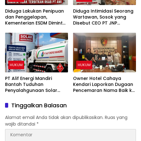
Diduga Lakukan Penipuan
Diduga Intimidasi Seorang
dan Penggelapan,
Wartawan, Sosok yang
Kementerian ESDM Diminta
Disebut CEO PT JNP
Tidak Terbitkan RKAB PT
Dilaporkan ke Polres
AMI
Kolaka
HUKUM
HUKUM
PT Alif Energi Mandiri
Owner Hotel Cahaya
Bantah Tuduhan
Kendari Laporkan Dugaan
Penyalahgunaan Solar
Pencemaran Nama Baik ke
Subsidi, Tegaskan Seluruh
Ditreskrimsus Polda Sultra
Operasional Sesuai
Terkait Tuduhan
Tinggalkan Balasan
Regulasi
Penganiayaan
Alamat email Anda tidak akan dipublikasikan.
Ruas yang
wajib ditandai
*