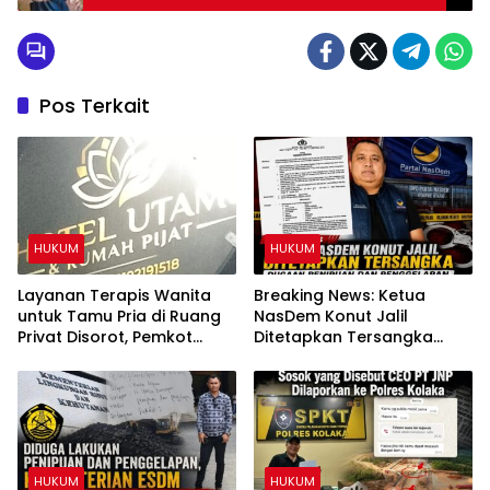
Pos Terkait
HUKUM
HUKUM
Layanan Terapis Wanita
Breaking News: Ketua
untuk Tamu Pria di Ruang
NasDem Konut Jalil
Privat Disorot, Pemkot
Ditetapkan Tersangka
Kendari Diminta Audit
Dugaan Penipuan dan
Perizinan Rumah Pijat Utami
Penggelapan
HUKUM
HUKUM