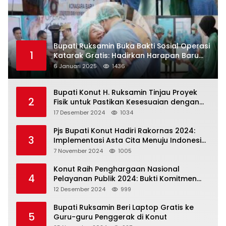
Bupati Ruksamin Buka Bakti Sosial Operasi
1
Katarak Gratis: Hadirkan Harapan Baru
bagi Masyarakat Konut
6 Januari 2025
1436
Bupati Konut H. Ruksamin Tinjau Proyek
2
Fisik untuk Pastikan Kesesuaian dengan
Perencanaan
17 Desember 2024
1034
Pjs Bupati Konut Hadiri Rakornas 2024:
3
Implementasi Asta Cita Menuju Indonesia
Emas
7 November 2024
1005
Konut Raih Penghargaan Nasional
4
Pelayanan Publik 2024: Bukti Komitmen
Menuju Pelayanan Prima
12 Desember 2024
999
Bupati Ruksamin Beri Laptop Gratis ke
5
Guru-guru Penggerak di Konut