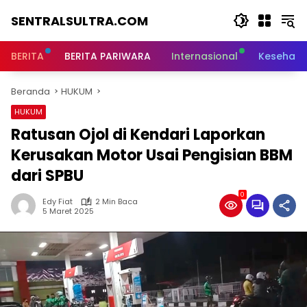
Langsung
SENTRALSULTRA.COM
ke
konten
BERITA
BERITA PARIWARA
Internasional
Kesehata
Beranda
HUKUM
HUKUM
Ratusan Ojol di Kendari Laporkan
Kerusakan Motor Usai Pengisian BBM
dari SPBU
0
Edy Fiat
2 Min Baca
5 Maret 2025