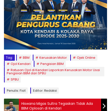
Tag:
BBM
Kerusakan Motor
Ojek Online
Ojol Kendari
Pengisian BBM
Ratusan Ojol di Kendari Laporkan Kerusakan Motor Usai
Pengisian BBM dari SPBU
SPBU
Penulis: Fiat
Editor: Redaksi
Hiswana Migas Sultra Tegaskan Tidak Ada
BBM Oplosan di Kendari