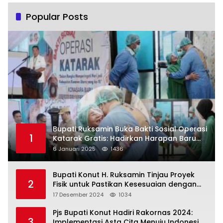
Popular Posts
Bupati Ruksamin Buka Bakti Sosial Operasi
1
Katarak Gratis: Hadirkan Harapan Baru
bagi Masyarakat Konut
6 Januari 2025
1436
Bupati Konut H. Ruksamin Tinjau Proyek
2
Fisik untuk Pastikan Kesesuaian dengan
Perencanaan
17 Desember 2024
1034
Pjs Bupati Konut Hadiri Rakornas 2024:
3
Implementasi Asta Cita Menuju Indonesia