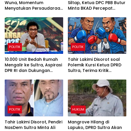
Wuna, Momentum
Siltap, Ketua DPC PBB Butur
Menyatukan Persaudaraan
Minta BKAD Percepat
dan Melestarikan Budaya
Penyelesaian
Muna
POLITIK
POLITIK
10.000 Unit Bedah Rumah
Tahir Lakimi Disorot soal
Mengalir ke Sultra, Aspirasi
Polemik Kursi Ketua DPRD
DPR RI dan Dukungan
Sultra, Terima Kritik
Pemda Jadi Penggerak
sebagai Bahan Evaluasi
Utama
Internal NasDem
POLITIK
HUKUM
Tahir Lakimi Disorot, Pendiri
Mangrove Hilang di
NasDem Sultra Minta Ali
Lapuko, DPRD Sultra Akan