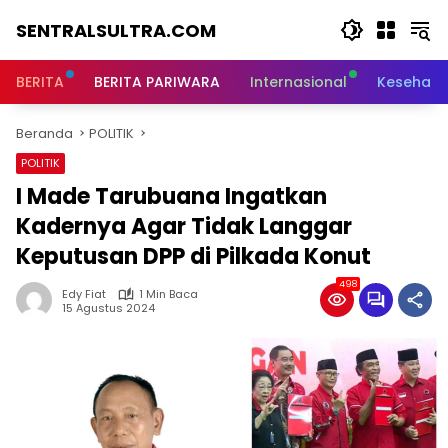
Langsung
SENTRALSULTRA.COM
ke
konten
BERITA
BERITA PARIWARA
Internasional
Kesehata
Beranda
POLITIK
POLITIK
I Made Tarubuana Ingatkan
Kadernya Agar Tidak Langgar
Keputusan DPP di Pilkada Konut
498
Edy Fiat
1 Min Baca
15 Agustus 2024