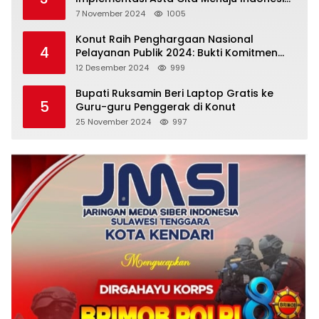
Emas
7 November 2024
1005
Konut Raih Penghargaan Nasional
4
Pelayanan Publik 2024: Bukti Komitmen
Menuju Pelayanan Prima
12 Desember 2024
999
Bupati Ruksamin Beri Laptop Gratis ke
5
Guru-guru Penggerak di Konut
25 November 2024
997