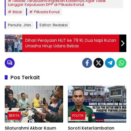
I Made Tarubuana Ingatkan Kadernya Agar Tidak
Langgar Keputusan DPP di Pilkada Konut
Ikbar
Pilkada Konut
Penulis: Jhin
Editor: Redaksi
Dihari Perayaan HUT ke 79 RI, Dua Napi Rutan
Unaaha Hirup Udara Bebas
Pos Terkait
BERITA
POLITIK
Silaturahmi Akbar Kaum
Soroti Keterlambatan