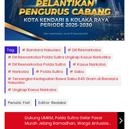
Tag:
Bandara Haluoleo
Dit Resnarkoba
Dit Resnarkoba Polda Sultra Ungkap Kasus Narkotika
Dit Resnarkorba Polda Sultra
Kasus Narkoba
Narkoba
Polda Sultra
Sabu
Tersangka Kedapatan Bawa Sabu 645 Gram di Bandara
Haluoleo
Ungkap Kasus Narkoba
Penulis: Fiat
Editor: Redaksi
Dukung UMKM, Polda Sultra Gelar Pasar
Murah Jelang Ramadhan, Warga Antusias
Serbu Barang Kebutuhan Pokok