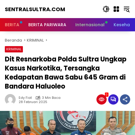
Langsung
SENTRALSULTRA.COM
ke
konten
BERITA
BERITA PARIWARA
Internasional
Kesehata
Beranda
KRIMINAL
KRIMINAL
Dit Resnarkoba Polda Sultra Ungkap
Kasus Narkotika, Tersangka
Kedapatan Bawa Sabu 645 Gram di
Bandara Haluoleo
0
Edy Fiat
3 Min Baca
28 Februari 2025