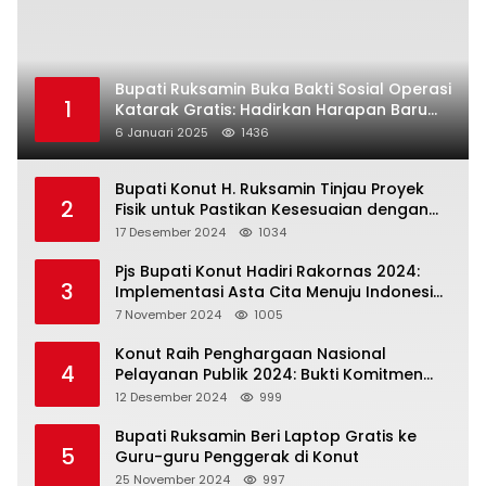
Bupati Ruksamin Buka Bakti Sosial Operasi
1
Katarak Gratis: Hadirkan Harapan Baru
bagi Masyarakat Konut
6 Januari 2025
1436
Bupati Konut H. Ruksamin Tinjau Proyek
2
Fisik untuk Pastikan Kesesuaian dengan
Perencanaan
17 Desember 2024
1034
Pjs Bupati Konut Hadiri Rakornas 2024:
3
Implementasi Asta Cita Menuju Indonesia
Emas
7 November 2024
1005
Konut Raih Penghargaan Nasional
4
Pelayanan Publik 2024: Bukti Komitmen
Menuju Pelayanan Prima
12 Desember 2024
999
Bupati Ruksamin Beri Laptop Gratis ke
5
Guru-guru Penggerak di Konut
25 November 2024
997