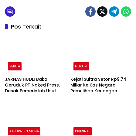
Pos Terkait
BERITA
HUKUM
JARNAS HUDLI Bakal
Kejati Sultra Setor Rp9,74
Geruduk PT Naked Press,
Miliar ke Kas Negara,
Desak Pemerintah Usut
Pemulihan Keuangan
Dugaan Pelanggaran
Negara Semester I 2026
Ketenagakerjaan
Capai Rp11,54 Miliar
KABUPATEN MUNA
KRIMINAL