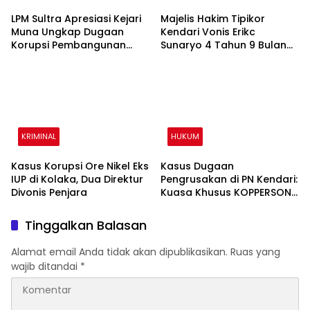
LPM Sultra Apresiasi Kejari
Majelis Hakim Tipikor
Muna Ungkap Dugaan
Kendari Vonis Erikc
Korupsi Pembangunan
Sunaryo 4 Tahun 9 Bulan
Stadion Motewe Raha
Penjara
KRIMINAL
HUKUM
Kasus Korupsi Ore Nikel Eks
Kasus Dugaan
IUP di Kolaka, Dua Direktur
Pengrusakan di PN Kendari:
Divonis Penjara
Kuasa Khusus KOPPERSON
Dipanggil Polisi
Tinggalkan Balasan
Alamat email Anda tidak akan dipublikasikan.
Ruas yang
wajib ditandai
*