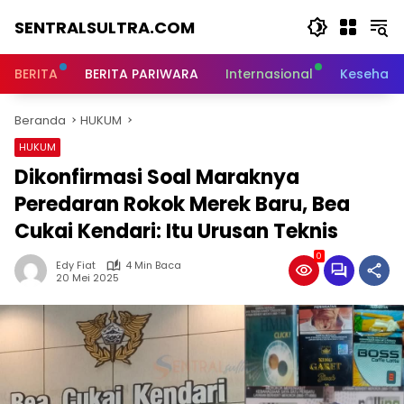
Langsung
SENTRALSULTRA.COM
ke
konten
BERITA
BERITA PARIWARA
Internasional
Kesehata
Beranda
HUKUM
HUKUM
Dikonfirmasi Soal Maraknya
Peredaran Rokok Merek Baru, Bea
Cukai Kendari: Itu Urusan Teknis
0
Edy Fiat
4 Min Baca
20 Mei 2025