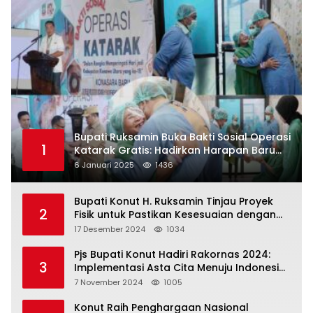
Bupati Ruksamin Buka Bakti Sosial Operasi
1
Katarak Gratis: Hadirkan Harapan Baru
bagi Masyarakat Konut
6 Januari 2025
1436
Bupati Konut H. Ruksamin Tinjau Proyek
2
Fisik untuk Pastikan Kesesuaian dengan
Perencanaan
17 Desember 2024
1034
Pjs Bupati Konut Hadiri Rakornas 2024:
3
Implementasi Asta Cita Menuju Indonesia
Emas
7 November 2024
1005
Konut Raih Penghargaan Nasional