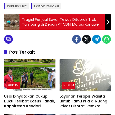
Penulis: Fiat
Editor: Redaksi
Tragis! Penjual Sayur Tewas Ditabrak Truk
Tambang di Depan PT VDNI Morosi Konawe
Pos Terkait
HUKUM
HUKUM
Usai Dinyatakan Cukup
Layanan Terapis Wanita
Bukti Terlibat Kasus Tanah,
untuk Tamu Pria di Ruang
Kapolresta Kendari
Privat Disorot, Pemkot
Diminta Copot IPTU PRCY
Kendari Diminta Audit