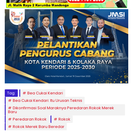
Tag:
Bea Cukai Kendari
Bea Cukai Kendari: Itu Urusan Teknis
Dikonfirmasi Soal Maraknya Peredaran Rokok Merek
Baru
Peredaran Rokok
Rokok
Rokok Merek Baru Beredar