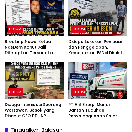
dari Jabatan
Perizinan Rumah Pijat Utami
HUKUM
HUKUM
Breaking News: Ketua
Diduga Lakukan Penipuan
NasDem Konut Jalil
dan Penggelapan,
Ditetapkan Tersangka
Kementerian ESDM Diminta
Dugaan Penipuan dan
Tidak Terbitkan RKAB PT
Penggelapan
AMI
HUKUM
HUKUM
Diduga Intimidasi Seorang
PT Alif Energi Mandiri
Wartawan, Sosok yang
Bantah Tuduhan
Disebut CEO PT JNP
Penyalahgunaan Solar
Dilaporkan ke Polres
Subsidi, Tegaskan Seluruh
Kolaka
Operasional Sesuai
Tinggalkan Balasan