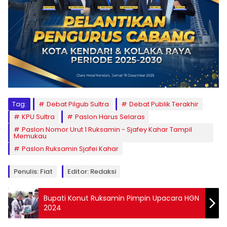
Tag:
Debat Pilgub Sultra
Debat Publik Terakhir
KPU Sultra
Paslon Harus Selaras
Paslon Nomor Urut 1 Ruksamin - Sjafey Kahar Tampil
Memukau
Paslon Ruksamin Sjafei Kahar
Penulis: Fiat
Editor: Redaksi
Bupati Konut Ruksamin Pimpin Upacara HGN
2024