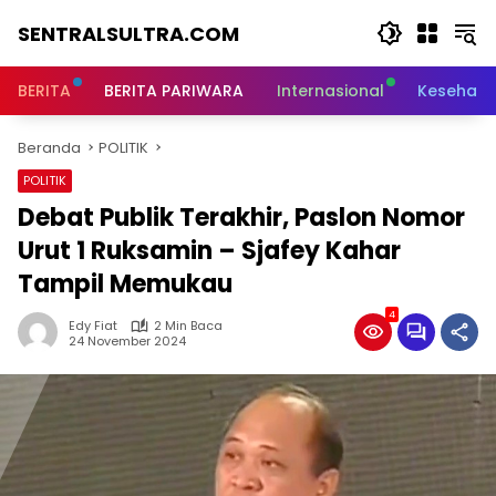
Langsung
SENTRALSULTRA.COM
ke
konten
BERITA
BERITA PARIWARA
Internasional
Kesehata
Beranda
POLITIK
POLITIK
Debat Publik Terakhir, Paslon Nomor
Urut 1 Ruksamin – Sjafey Kahar
Tampil Memukau
4
Edy Fiat
2 Min Baca
24 November 2024