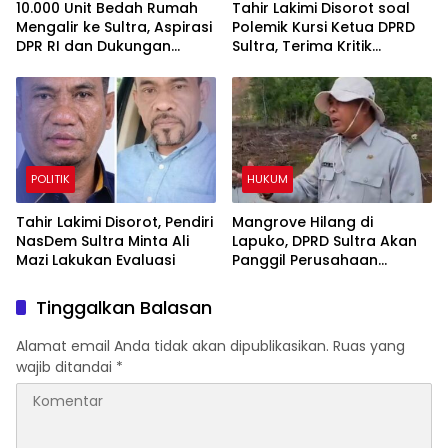
10.000 Unit Bedah Rumah
Tahir Lakimi Disorot soal
Mengalir ke Sultra, Aspirasi
Polemik Kursi Ketua DPRD
DPR RI dan Dukungan
Sultra, Terima Kritik
Pemda Jadi Penggerak
sebagai Bahan Evaluasi
Utama
Internal NasDem
POLITIK
HUKUM
Tahir Lakimi Disorot, Pendiri
Mangrove Hilang di
NasDem Sultra Minta Ali
Lapuko, DPRD Sultra Akan
Mazi Lakukan Evaluasi
Panggil Perusahaan
Galangan Kapal
Tinggalkan Balasan
Alamat email Anda tidak akan dipublikasikan.
Ruas yang
wajib ditandai
*