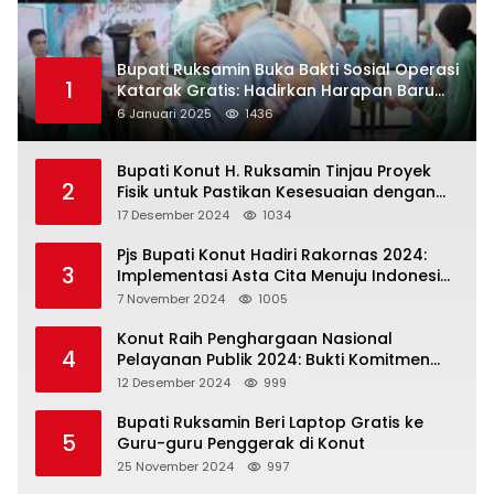
Bupati Ruksamin Buka Bakti Sosial Operasi
1
Katarak Gratis: Hadirkan Harapan Baru
bagi Masyarakat Konut
6 Januari 2025
1436
Bupati Konut H. Ruksamin Tinjau Proyek
2
Fisik untuk Pastikan Kesesuaian dengan
Perencanaan
17 Desember 2024
1034
Pjs Bupati Konut Hadiri Rakornas 2024:
3
Implementasi Asta Cita Menuju Indonesia
Emas
7 November 2024
1005
Konut Raih Penghargaan Nasional
4
Pelayanan Publik 2024: Bukti Komitmen
Menuju Pelayanan Prima
12 Desember 2024
999
Bupati Ruksamin Beri Laptop Gratis ke
5
Guru-guru Penggerak di Konut
25 November 2024
997