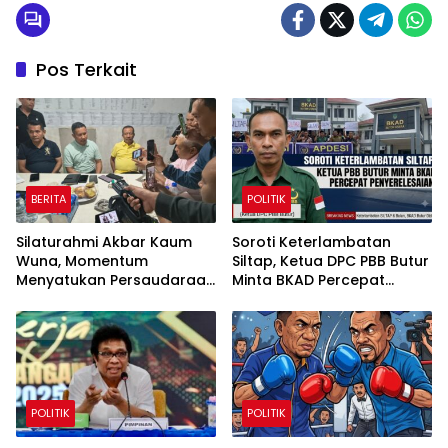
Pos Terkait
BERITA
POLITIK
Silaturahmi Akbar Kaum
Soroti Keterlambatan
Wuna, Momentum
Siltap, Ketua DPC PBB Butur
Menyatukan Persaudaraan
Minta BKAD Percepat
dan Melestarikan Budaya
Penyelesaian
Muna
POLITIK
POLITIK