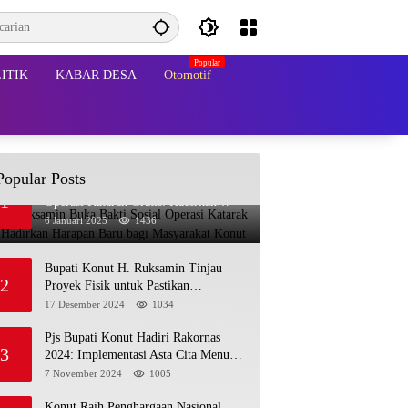
ITIK
KABAR DESA
Otomotif
Popular Posts
Bupati Ruksamin Buka Bakti Sosial
1
Operasi Katarak Gratis: Hadirkan
Harapan Baru bagi Masyarakat Konut
6 Januari 2025
1436
Bupati Konut H. Ruksamin Tinjau
2
Proyek Fisik untuk Pastikan
Kesesuaian dengan Perencanaan
17 Desember 2024
1034
Pjs Bupati Konut Hadiri Rakornas
3
2024: Implementasi Asta Cita Menuju
Indonesia Emas
7 November 2024
1005
Konut Raih Penghargaan Nasional