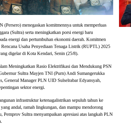
N (Persero) menegaskan komitmennya untuk memperluas
ggara (Sultra) serta meningkatkan porsi energi baru
ada energi dan pertumbuhan ekonomi daerah. Komitmen
si Rencana Usaha Penyediaan Tenaga Listrik (RUPTL) 2025
ang digelar di Kota Kendari, Senin (25/8).
lam Meningkatkan Rasio Elektrifikasi dan Mendukung PSN
ri Gubernur Sultra Mayjen TNI (Purn) Andi Sumangerukka
s, General Manager PLN UID Sulselrabar Edyansyah,
pentingan sektor energi.
an infrastruktur ketenagalistrikan sepuluh tahun ke
i yang andal, ramah lingkungan, dan mampu mendorong
, Pemprov Sultra menyampaikan apresiasi atas langkah PLN
n.