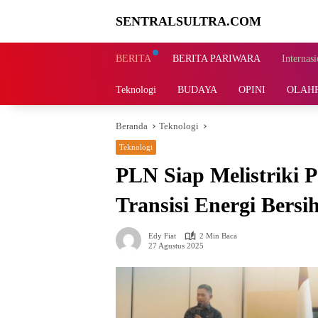
Langsung
SENTRALSULTRA.COM
ke
konten
BERITA
BERITA PARIWARA
Internasi
Teknologi
BUDAYA
OPINI
OLAH
Beranda
Teknologi
Teknologi
PLN Siap Melistriki P
Transisi Energi Bersi
Edy Fiat
2 Min Baca
27 Agustus 2025