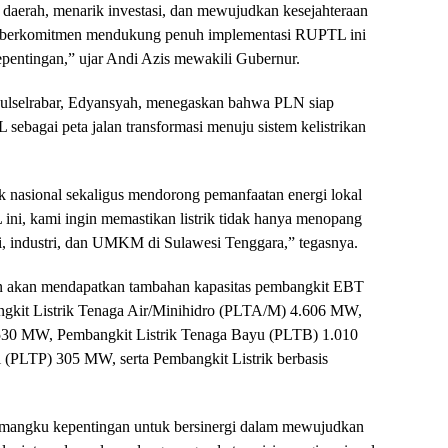
g daerah, menarik investasi, dan mewujudkan kesejahteraan
si berkomitmen mendukung penuh implementasi RUPTL ini
epentingan,” ujar Andi Azis mewakili Gubernur.
ulselrabar, Edyansyah, menegaskan bahwa PLN siap
ebagai peta jalan transformasi menuju sistem kelistrikan
k nasional sekaligus mendorong pemanfaatan energi lokal
ni, kami ingin memastikan listrik tidak hanya menopang
si, industri, dan UMKM di Sulawesi Tenggara,” tegasnya.
n akan mendapatkan tambahan kapasitas pembangkit EBT
ngkit Listrik Tenaga Air/Minihidro (PLTA/M) 4.606 MW,
.530 MW, Pembangkit Listrik Tenaga Bayu (PLTB) 1.010
(PLTP) 305 MW, serta Pembangkit Listrik berbasis
emangku kepentingan untuk bersinergi dalam mewujudkan