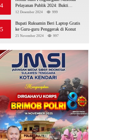
4
Pelayanan Publik 2024: Bukti
Komitmen Menuju Pelayanan Prima
12 Desember 2024
999
Bupati Ruksamin Beri Laptop Gratis
5
ke Guru-guru Penggerak di Konut
25 November 2024
997