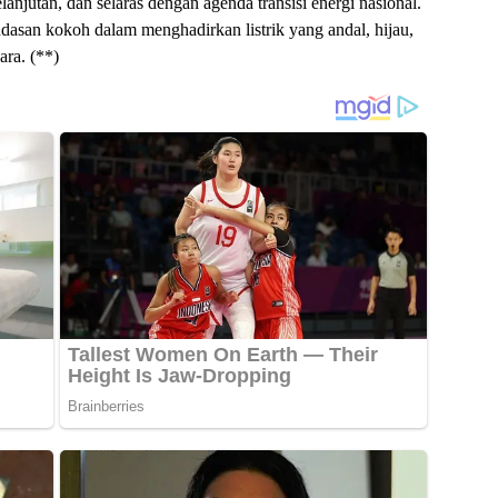
njutan, dan selaras dengan agenda transisi energi nasional.
san kokoh dalam menghadirkan listrik yang andal, hijau,
ara. (**)