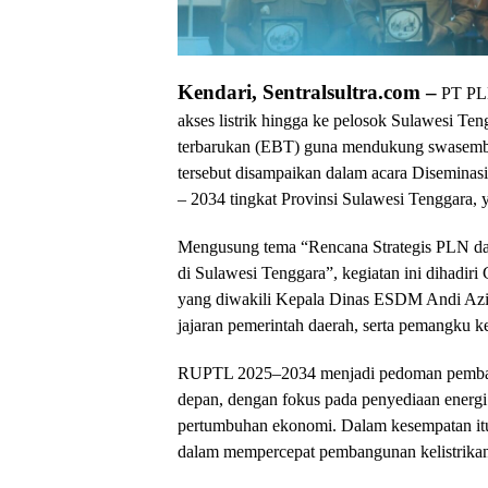
Kendari, Sentralsultra.com –
PT PL
akses listrik hingga ke pelosok Sulawesi Ten
terbarukan (EBT) guna mendukung swasemb
tersebut disampaikan dalam acara Disemina
– 2034 tingkat Provinsi Sulawesi Tenggara, y
Mengusung tema “Rencana Strategis PLN da
di Sulawesi Tenggara”, kegiatan ini dihadi
yang diwakili Kepala Dinas ESDM Andi Azi
jajaran pemerintah daerah, serta pemangku ke
RUPTL 2025–2034 menjadi pedoman pembangun
depan, dengan fokus pada penyediaan energ
pertumbuhan ekonomi. Dalam kesempatan itu
dalam mempercepat pembangunan kelistrika