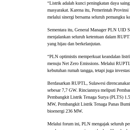
“Listrik adalah kunci peningkatan daya sain
masyarakat. Karena itu, Pemerintah Provin
melalui sinergi bersama seluruh pemangku k
Sementara itu, General Manager PLN UID S
menjalankan seluruh ketentuan dalam RUPTL s
yang hijau dan berkelanjutan.
“PLN optimistis memperkuat keandalan listri
menuju Net Zero Emissions. Melalui RUPTL i
kebutuhan rumah tangga, tetapi juga investa
Berdasarkan RUPTL, Sulawesi direncanaka
sebesar 7,7 GW. Rinciannya meliputi Pemba
Pembangkit Listrik Tenaga Surya (PLTS) 1
MW, Pembangkit Listrik Tenaga Panas Bumi 
bioenergi 236 MW.
Melalui forum ini, PLN mengajak seluruh p