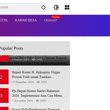
ITIK
KABAR DESA
Otomotif
Popular Posts
Bupati Ruksamin Buka Bakti Sosial
1
Operasi Katarak Gratis: Hadirkan
Harapan Baru bagi Masyarakat Konut
6 Januari 2025
1436
Bupati Konut H. Ruksamin Tinjau
2
Proyek Fisik untuk Pastikan
Kesesuaian dengan Perencanaan
17 Desember 2024
1034
Pjs Bupati Konut Hadiri Rakornas
3
2024: Implementasi Asta Cita Menuju
Indonesia Emas
7 November 2024
1005
Konut Raih Penghargaan Nasional