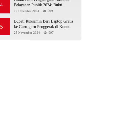
4
Pelayanan Publik 2024: Bukti
Komitmen Menuju Pelayanan Prima
12 Desember 2024
999
Bupati Ruksamin Beri Laptop Gratis
5
ke Guru-guru Penggerak di Konut
25 November 2024
997