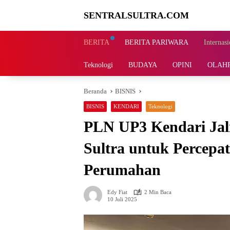
Langsung
SENTRALSULTRA.COM
ke
konten
BERITA
BERITA PARIWARA
Internasi
Teknologi
BUDAYA
OPINI
OLAH
Beranda
BISNIS
BISNIS
KENDARI
Teknologi
PLN UP3 Kendari Jal
Sultra untuk Percepat
Perumahan
Edy Fiat
2 Min Baca
10 Juli 2025