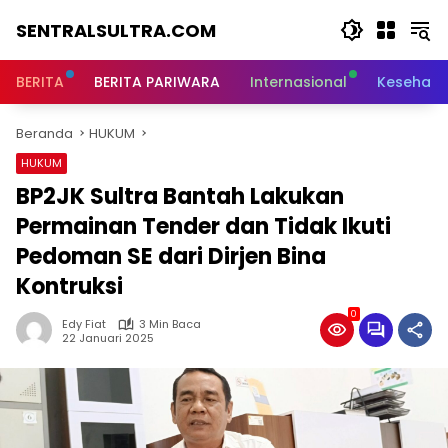
Langsung
SENTRALSULTRA.COM
ke
konten
BERITA
BERITA PARIWARA
Internasional
Kesehata
Beranda
HUKUM
HUKUM
BP2JK Sultra Bantah Lakukan
Permainan Tender dan Tidak Ikuti
Pedoman SE dari Dirjen Bina
Kontruksi
0
Edy Fiat
3 Min Baca
22 Januari 2025