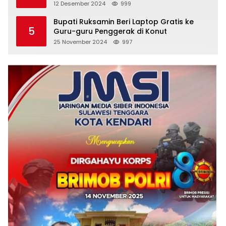
Menuju Pelayanan Prima
12 Desember 2024
999
Bupati Ruksamin Beri Laptop Gratis ke
5
Guru-guru Penggerak di Konut
25 November 2024
997