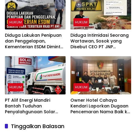
HUKUM
HUKUM
Diduga Lakukan Penipuan
Diduga Intimidasi Seorang
dan Penggelapan,
Wartawan, Sosok yang
Kementerian ESDM Diminta
Disebut CEO PT JNP
Tidak Terbitkan RKAB PT
Dilaporkan ke Polres
AMI
Kolaka
HUKUM
HUKUM
PT Alif Energi Mandiri
Owner Hotel Cahaya
Bantah Tuduhan
Kendari Laporkan Dugaan
Penyalahgunaan Solar
Pencemaran Nama Baik ke
Subsidi, Tegaskan Seluruh
Ditreskrimsus Polda Sultra
Operasional Sesuai
Terkait Tuduhan
Tinggalkan Balasan
Regulasi
Penganiayaan