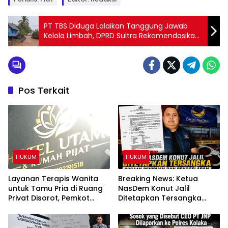
PT TBS Diduga Lalaikan Tanggung Jawab
Kelola Limbah, DPRD Sultra Rekomendasikan
Inspektur Tambang Bentuk Tim Terpadu
Pos Terkait
HUKUM
HUKUM
Layanan Terapis Wanita
Breaking News: Ketua
untuk Tamu Pria di Ruang
NasDem Konut Jalil
Privat Disorot, Pemkot
Ditetapkan Tersangka
Kendari Diminta Audit
Dugaan Penipuan dan
Perizinan Rumah Pijat Utami
Penggelapan