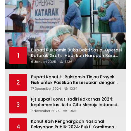
Bupati Ruksamin Buka Bakti Sosial Operasi
1
Katarak Gratis: Hadirkan Harapan Baru
bagi Masyarakat Konut
6 Januari 2025
1436
Bupati Konut H. Ruksamin Tinjau Proyek
2
Fisik untuk Pastikan Kesesuaian dengan
Perencanaan
17 Desember 2024
1034
Pjs Bupati Konut Hadiri Rakornas 2024:
3
Implementasi Asta Cita Menuju Indonesia
Emas
7 November 2024
1005
Konut Raih Penghargaan Nasional
4
Pelayanan Publik 2024: Bukti Komitmen