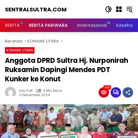
Langsung
SENTRALSULTRA.COM
ke
konten
BERITA
BERITA PARIWARA
Internasional
Kesehata
Beranda
KONAWE UTARA
KONAWE UTARA
Anggota DPRD Sultra Hj. Nurponirah
Ruksamin Dapingi Mendes PDT
Kunker ke Konut
460
Edy Fiat
4 Min Baca
11 Desember 2024