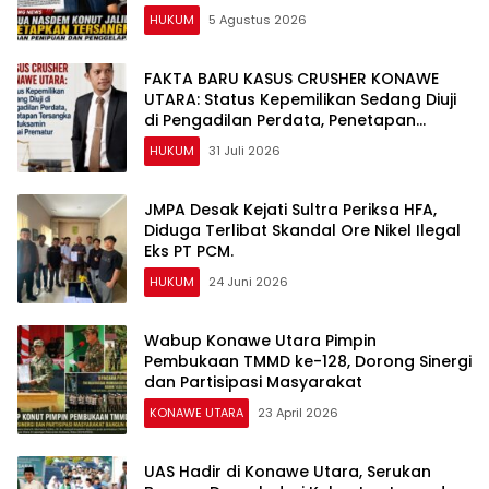
HUKUM
5 Agustus 2026
FAKTA BARU KASUS CRUSHER KONAWE
UTARA: Status Kepemilikan Sedang Diuji
di Pengadilan Perdata, Penetapan
Tersangka Dr. Ruksamin Dinilai Prematur
HUKUM
31 Juli 2026
JMPA Desak Kejati Sultra Periksa HFA,
Diduga Terlibat Skandal Ore Nikel Ilegal
Eks PT PCM.
HUKUM
24 Juni 2026
Wabup Konawe Utara Pimpin
Pembukaan TMMD ke-128, Dorong Sinergi
dan Partisipasi Masyarakat
KONAWE UTARA
23 April 2026
UAS Hadir di Konawe Utara, Serukan