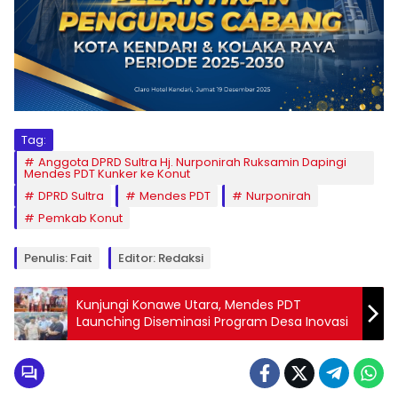
Tag:
Anggota DPRD Sultra Hj. Nurponirah Ruksamin Dapingi
Mendes PDT Kunker ke Konut
DPRD Sultra
Mendes PDT
Nurponirah
Pemkab Konut
Penulis: Fait
Editor: Redaksi
Kunjungi Konawe Utara, Mendes PDT
Launching Diseminasi Program Desa Inovasi