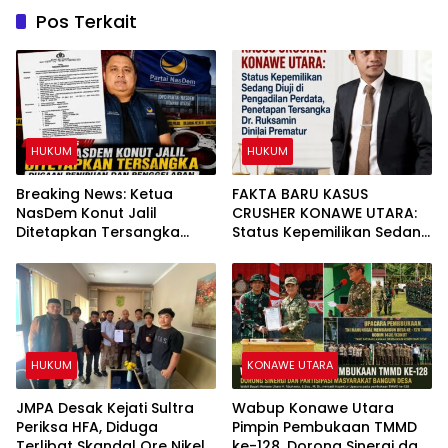
Pos Terkait
HUKUM
HUKUM
Breaking News: Ketua
FAKTA BARU KASUS
NasDem Konut Jalil
CRUSHER KONAWE UTARA:
Ditetapkan Tersangka
Status Kepemilikan Sedang
Dugaan Penipuan dan
Diuji di Pengadilan Perdata,
Penggelapan
Penetapan Tersangka Dr.
Ruksamin Dinilai Prematur
HUKUM
KONAWE UTARA
JMPA Desak Kejati Sultra
Wabup Konawe Utara
Periksa HFA, Diduga
Pimpin Pembukaan TMMD
Terlibat Skandal Ore Nikel
ke-128, Dorong Sinergi dan