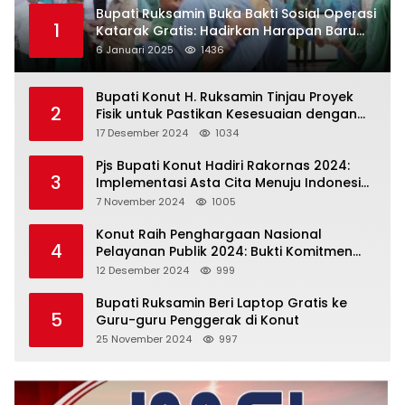
Bupati Ruksamin Buka Bakti Sosial Operasi
1
Katarak Gratis: Hadirkan Harapan Baru
bagi Masyarakat Konut
6 Januari 2025
1436
Bupati Konut H. Ruksamin Tinjau Proyek
2
Fisik untuk Pastikan Kesesuaian dengan
Perencanaan
17 Desember 2024
1034
Pjs Bupati Konut Hadiri Rakornas 2024:
3
Implementasi Asta Cita Menuju Indonesia
Emas
7 November 2024
1005
Konut Raih Penghargaan Nasional
4
Pelayanan Publik 2024: Bukti Komitmen
Menuju Pelayanan Prima
12 Desember 2024
999
Bupati Ruksamin Beri Laptop Gratis ke
5
Guru-guru Penggerak di Konut
25 November 2024
997