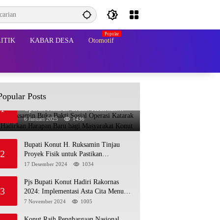
ITIK
KABAR DESA
Otomotif
Popular Posts
Bupati Ruksamin Buka Bakti Sosial
1
Operasi Katarak Gratis: Hadirkan
Harapan Baru bagi Masyarakat Konut
6 Januari 2025
1436
Bupati Konut H. Ruksamin Tinjau
2
Proyek Fisik untuk Pastikan
Kesesuaian dengan Perencanaan
17 Desember 2024
1034
Pjs Bupati Konut Hadiri Rakornas
3
2024: Implementasi Asta Cita Menuju
Indonesia Emas
7 November 2024
1005
Konut Raih Penghargaan Nasional