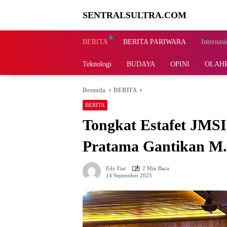
Langsung
SENTRALSULTRA.COM
ke
konten
BERITA
BERITA PARIWARA
Internasi
Teknologi
BUDAYA
OPINI
OLAH
Beranda
BERITA
BERITA
Tongkat Estafet JMSI 
Pratama Gantikan M. 
Edy Fiat
2 Min Baca
14 September 2025