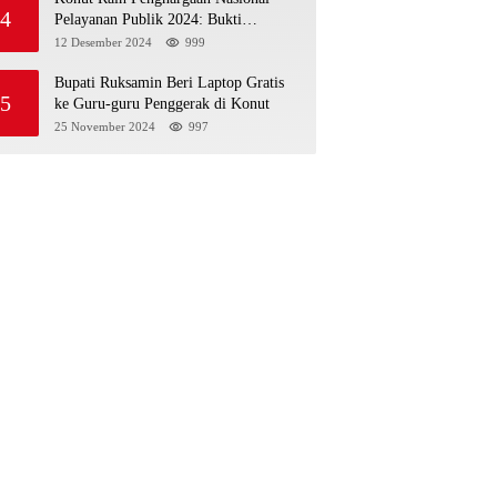
4
Pelayanan Publik 2024: Bukti
Komitmen Menuju Pelayanan Prima
12 Desember 2024
999
Bupati Ruksamin Beri Laptop Gratis
5
ke Guru-guru Penggerak di Konut
25 November 2024
997