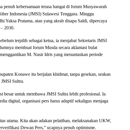
a penuh kebersamaan terasa hangat di forum Musyawarah
Siber Indonesia (JMSI) Sulawesi Tenggara. Minggu
dhi Yaksa Pratama, atau yang akrab disapa Saldi, dipercaya
 – 2030.
Sebelum terpilih sebagai ketua, ia menjabat Sekretaris JMSI
elumnya membuat forum Musda secara aklamasi bulat
enggantikan M. Nasir Idris yang menuntaskan periode
paten Konawe itu berjalan khidmat, tanpa gesekan, seakan
 JMSI Sultra.
 besar untuk membawa JMSI Sultra lebih profesional. Ia
ia digital, organisasi pers harus adaptif sekaligus menjaga
oritas utama. Kita akan adakan pelatihan, melaksanakan UKW,
erverifikasi Dewan Pers,” ucapnya penuh optimisme.