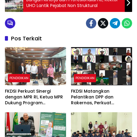
UHO Lantik Pejabat Non Struktural
Pos Terkait
PENDIDIKAN
PENDIDIKAN
FKDSI Perkuat Sinergi
FKDSI Matangkan
dengan MPR RI, Ketua MPR
Pelantikan DPP dan
Dukung Program
Rakernas, Perkuat
Penguatan Wawasan
Konsolidasi Dosen Menuju
Kebangsaan
Indonesia Emas 2045