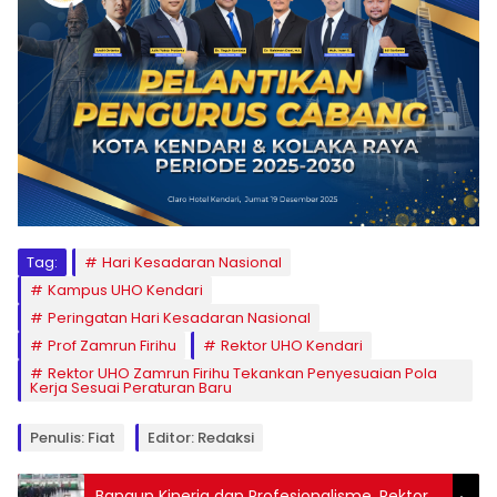
Tag:
Hari Kesadaran Nasional
Kampus UHO Kendari
Peringatan Hari Kesadaran Nasional
Prof Zamrun Firihu
Rektor UHO Kendari
Rektor UHO Zamrun Firihu Tekankan Penyesuaian Pola
Kerja Sesuai Peraturan Baru
Penulis: Fiat
Editor: Redaksi
Bangun Kinerja dan Profesionalisme, Rektor