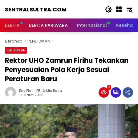
Langsung
SENTRALSULTRA.COM
ke
konten
BERITA
BERITA PARIWARA
Internasional
Kesehata
Beranda
PENDIDIKAN
PENDIDIKAN
Rektor UHO Zamrun Firihu Tekankan
Penyesuaian Pola Kerja Sesuai
Peraturan Baru
0
Edy Fiat
2 Min Baca
18 Maret 2025