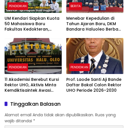
PENDIDIKAN
BERITA
UM Kendari Siapkan Kuota
Menebar Kepedulian di
50 Mahasiswa Baru
Tahun Ajaran Baru, DKM
Fakultas Kedokteran,
Bandara Haluoleo Berbagi
Tawarkan Tiga Program
Perlengkapan Sekolah
Studi Unggulan
untuk Anak Panti
PENDIDIKAN
PENDIDIKAN
11 Akademisi Berebut Kursi
Prof. Laode Santi Aji Bande
Rektor UHO, Aktivis Minta
Daftar Bakal Calon Rektor
Kemdiktisaintek Awasi
UHO Periode 2026–2030
Ketat Pilrek
Tinggalkan Balasan
Alamat email Anda tidak akan dipublikasikan.
Ruas yang
wajib ditandai
*