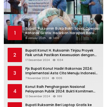
Bupati Ruksamin Buka Bakti Sosial Operasi
1
Katarak Gratis: Hadirkan Harapan Baru
bagi Masyarakat Konut
6 Januari 2025
1436
Bupati Konut H. Ruksamin Tinjau Proyek
2
Fisik untuk Pastikan Kesesuaian dengan
Perencanaan
17 Desember 2024
1034
Pjs Bupati Konut Hadiri Rakornas 2024:
3
Implementasi Asta Cita Menuju Indonesia
Emas
7 November 2024
1005
Konut Raih Penghargaan Nasional
4
Pelayanan Publik 2024: Bukti Komitmen
Menuju Pelayanan Prima
12 Desember 2024
999
Bupati Ruksamin Beri Laptop Gratis ke