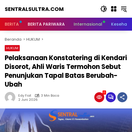
Langsung
SENTRALSULTRA.COM
ke
konten
BERITA
BERITA PARIWARA
Internasional
Kesehata
Beranda
HUKUM
HUKUM
Pelaksanaan Konstatering di Kendari
Disorot, Ahli Waris Termohon Sebut
Penunjukan Tapal Batas Berubah-
Ubah
0
Edy Fiat
3 Min Baca
2 Juni 2026