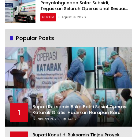
Penyalahgunaan Solar Subsidi,
Tegaskan Seluruh Operasional Sesuai
Regulasi
HUKUM
3 Agustus 2026
Popular Posts
Bupati Ruksamin Buka Bakti Sosial Operasi
1
Katarak Gratis: Hadirkan Harapan Baru
bagi Masyarakat Konut
6 Januari 2025
1436
Bupati Konut H. Ruksamin Tinjau Proyek