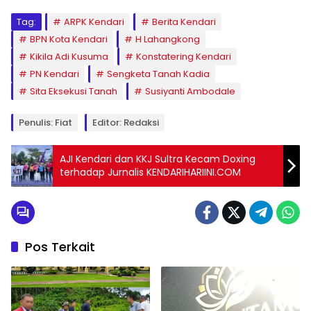
Tag:
ARPK Kendari
Berita Kendari
BPN Kota Kendari
H Lahangkong
Kikila Adi Kusuma
Konstatering Kendari
PN Kendari
Sengketa Tanah Kadia
Sita Eksekusi Tanah
Susiyanti Ambodale
Penulis: Fiat
Editor: Redaksi
AJI Kendari dan KKJ Sultra Kecam Doxing
terhadap Jurnalis KENDARIHARIINI.COM
Pos Terkait