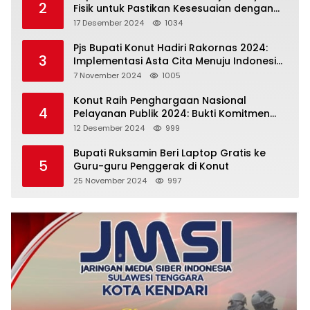
2
Fisik untuk Pastikan Kesesuaian dengan
Perencanaan
17 Desember 2024
1034
Pjs Bupati Konut Hadiri Rakornas 2024:
3
Implementasi Asta Cita Menuju Indonesia
Emas
7 November 2024
1005
Konut Raih Penghargaan Nasional
4
Pelayanan Publik 2024: Bukti Komitmen
Menuju Pelayanan Prima
12 Desember 2024
999
Bupati Ruksamin Beri Laptop Gratis ke
5
Guru-guru Penggerak di Konut
25 November 2024
997