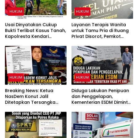
HUKUM
HUKUM
Usai Dinyatakan Cukup
Layanan Terapis Wanita
Bukti Terlibat Kasus Tanah,
untuk Tamu Pria di Ruang
Kapolresta Kendari
Privat Disorot, Pemkot
Diminta Copot IPTU PRCY
Kendari Diminta Audit
dari Jabatan
Perizinan Rumah Pijat Utami
HUKUM
HUKUM
Breaking News: Ketua
Diduga Lakukan Penipuan
NasDem Konut Jalil
dan Penggelapan,
Ditetapkan Tersangka
Kementerian ESDM Diminta
Dugaan Penipuan dan
Tidak Terbitkan RKAB PT
Penggelapan
AMI