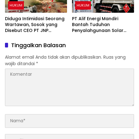
HUKUM
HUKUM
Diduga Intimidasi Seorang
PT Alif Energi Mandiri
Wartawan, Sosok yang
Bantah Tuduhan
Disebut CEO PT JNP
Penyalahgunaan Solar
Dilaporkan ke Polres
Subsidi, Tegaskan Seluruh
Kolaka
Operasional Sesuai
Tinggalkan Balasan
Regulasi
Alamat email Anda tidak akan dipublikasikan.
Ruas yang
wajib ditandai
*