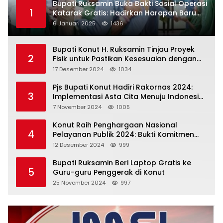
Bupati Ruksamin Buka Bakti Sosial Operasi
1
Katarak Gratis: Hadirkan Harapan Baru
bagi Masyarakat Konut
6 Januari 2025
1436
Bupati Konut H. Ruksamin Tinjau Proyek
2
Fisik untuk Pastikan Kesesuaian dengan
Perencanaan
17 Desember 2024
1034
Pjs Bupati Konut Hadiri Rakornas 2024:
3
Implementasi Asta Cita Menuju Indonesia
Emas
7 November 2024
1005
Konut Raih Penghargaan Nasional
4
Pelayanan Publik 2024: Bukti Komitmen
Menuju Pelayanan Prima
12 Desember 2024
999
Bupati Ruksamin Beri Laptop Gratis ke
5
Guru-guru Penggerak di Konut
25 November 2024
997