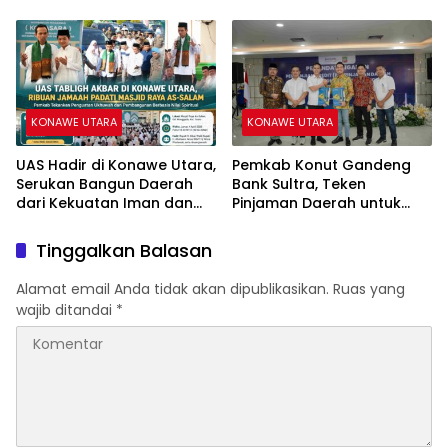
Ilegal Eks PT PCM.
Partisipasi Masyarakat
KONAWE UTARA
KONAWE UTARA
UAS Hadir di Konawe Utara,
Pemkab Konut Gandeng
Serukan Bangun Daerah
Bank Sultra, Teken
dari Kekuatan Iman dan
Pinjaman Daerah untuk
Ukhuwah
Percepat Pembangunan
Tinggalkan Balasan
Alamat email Anda tidak akan dipublikasikan.
Ruas yang
wajib ditandai
*