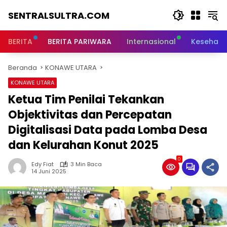
Langsung
SENTRALSULTRA.COM
ke
konten
BERITA
BERITA PARIWARA
Internasional
Kesehata
Beranda
KONAWE UTARA
KONAWE UTARA
Ketua Tim Penilai Tekankan
Objektivitas dan Percepatan
Digitalisasi Data pada Lomba Desa
dan Kelurahan Konut 2025
0
Edy Fiat
3 Min Baca
14 Juni 2025