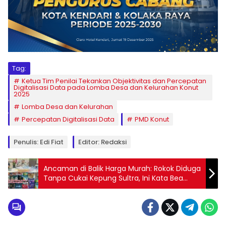
Tag:
Ketua Tim Penilai Tekankan Objektivitas dan Percepatan
Digitalisasi Data pada Lomba Desa dan Kelurahan Konut
2025
Lomba Desa dan Kelurahan
Percepatan Digitalisasi Data
PMD Konut
Penulis: Edi Fiat
Editor: Redaksi
Ancaman di Balik Harga Murah: Rokok Diduga
Tanpa Cukai Kepung Sultra, Ini Kata Bea
Cukai Kendari