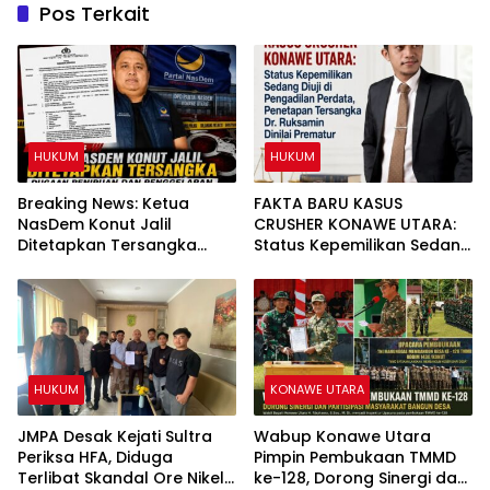
Pos Terkait
HUKUM
HUKUM
Breaking News: Ketua
FAKTA BARU KASUS
NasDem Konut Jalil
CRUSHER KONAWE UTARA:
Ditetapkan Tersangka
Status Kepemilikan Sedang
Dugaan Penipuan dan
Diuji di Pengadilan Perdata,
Penggelapan
Penetapan Tersangka Dr.
Ruksamin Dinilai Prematur
HUKUM
KONAWE UTARA
JMPA Desak Kejati Sultra
Wabup Konawe Utara
Periksa HFA, Diduga
Pimpin Pembukaan TMMD
Terlibat Skandal Ore Nikel
ke-128, Dorong Sinergi dan