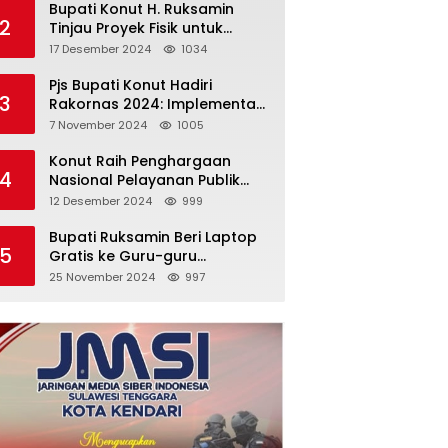
Bupati Konut H. Ruksamin
2
Tinjau Proyek Fisik untuk
Pastikan Kesesuaian dengan
17 Desember 2024
1034
Perencanaan
Pjs Bupati Konut Hadiri
3
Rakornas 2024: Implementasi
Asta Cita Menuju Indonesia
7 November 2024
1005
Emas
Konut Raih Penghargaan
4
Nasional Pelayanan Publik
2024: Bukti Komitmen Menuju
12 Desember 2024
999
Pelayanan Prima
Bupati Ruksamin Beri Laptop
5
Gratis ke Guru-guru
Penggerak di Konut
25 November 2024
997