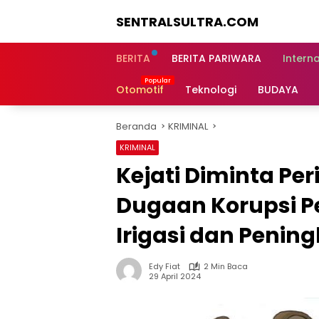
Langsung
SENTRALSULTRA.COM
ke
konten
BERITA
BERITA PARIWARA
Intern
Otomotif
Teknologi
BUDAYA
Beranda
KRIMINAL
KRIMINAL
Kejati Diminta Per
Dugaan Korupsi 
Irigasi dan Penin
Edy Fiat
2 Min Baca
29 April 2024