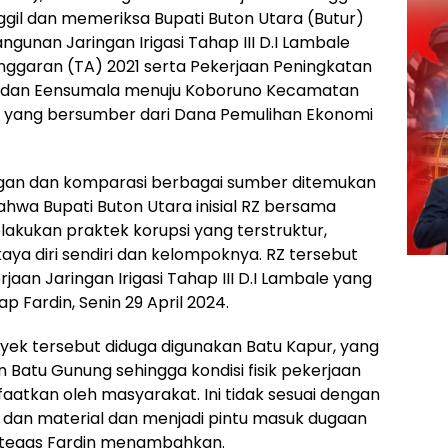
ggil dan memeriksa Bupati Buton Utara (Butur)
ngunan Jaringan Irigasi Tahap III D.I Lambale
ggaran (TA) 2021 serta Pekerjaan Peningkatan
h dan Eensumala menuju Koboruno Kecamatan
2 yang bersumber dari Dana Pemulihan Ekonomi
angan dan komparasi berbagai sumber ditemukan
hwa Bupati Buton Utara inisial RZ bersama
lakukan praktek korupsi yang terstruktur,
ya diri sendiri dan kelompoknya. RZ tersebut
aan Jaringan Irigasi Tahap III D.I Lambale yang
 Fardin, Senin 29 April 2024.
yek tersebut diduga digunakan Batu Kapur, yang
Batu Gunung sehingga kondisi fisik pekerjaan
faatkan oleh masyarakat. Ini tidak sesuai dengan
t dan material dan menjadi pintu masuk dugaan
 tegas Fardin menambahkan.