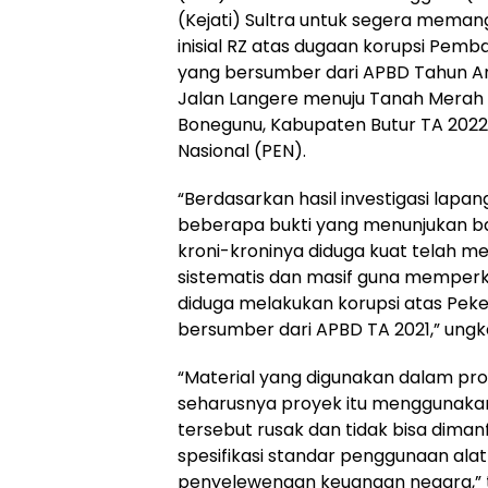
(Kejati) Sultra untuk segera meman
inisial RZ atas dugaan korupsi Pemba
yang bersumber dari APBD Tahun An
Jalan Langere menuju Tanah Mera
Bonegunu, Kabupaten Butur TA 202
Nasional (PEN).
“Berdasarkan hasil investigasi lap
beberapa bukti yang menunjukan ba
kroni-kroninya diduga kuat telah me
sistematis dan masif guna memperka
diduga melakukan korupsi atas Pekerj
bersumber dari APBD TA 2021,” ungkap
“Material yang digunakan dalam pro
seharusnya proyek itu menggunakan 
tersebut rusak dan tidak bisa diman
spesifikasi standar penggunaan ala
penyelewengan keuangan negara,”