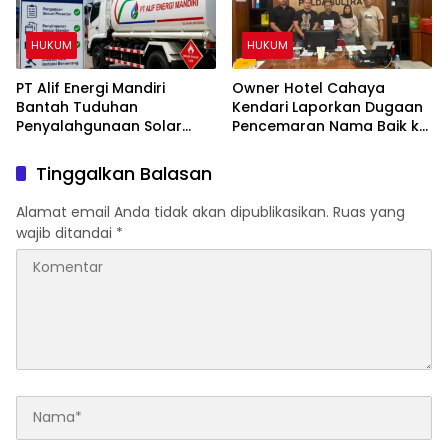
HUKUM
HUKUM
PT Alif Energi Mandiri
Owner Hotel Cahaya
Bantah Tuduhan
Kendari Laporkan Dugaan
Penyalahgunaan Solar
Pencemaran Nama Baik ke
Subsidi, Tegaskan Seluruh
Ditreskrimsus Polda Sultra
Operasional Sesuai
Terkait Tuduhan
Tinggalkan Balasan
Regulasi
Penganiayaan
Alamat email Anda tidak akan dipublikasikan.
Ruas yang
wajib ditandai
*