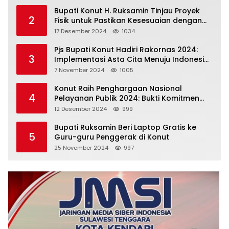
Bupati Konut H. Ruksamin Tinjau Proyek
2
Fisik untuk Pastikan Kesesuaian dengan
Perencanaan
17 Desember 2024
1034
Pjs Bupati Konut Hadiri Rakornas 2024:
3
Implementasi Asta Cita Menuju Indonesia
Emas
7 November 2024
1005
Konut Raih Penghargaan Nasional
4
Pelayanan Publik 2024: Bukti Komitmen
Menuju Pelayanan Prima
12 Desember 2024
999
Bupati Ruksamin Beri Laptop Gratis ke
5
Guru-guru Penggerak di Konut
25 November 2024
997