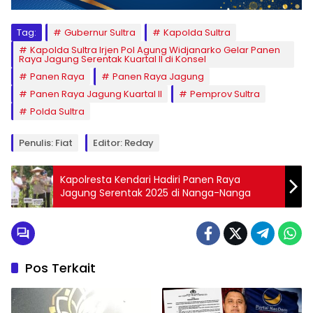
Tag:
Gubernur Sultra
Kapolda Sultra
Kapolda Sultra Irjen Pol Agung Widjanarko Gelar Panen
Raya Jagung Serentak Kuartal II di Konsel
Panen Raya
Panen Raya Jagung
Panen Raya Jagung Kuartal II
Pemprov Sultra
Polda Sultra
Penulis: Fiat
Editor: Reday
Kapolresta Kendari Hadiri Panen Raya
Jagung Serentak 2025 di Nanga-Nanga
Pos Terkait