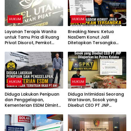
HUKUM
HUKUM
Layanan Terapis Wanita
Breaking News: Ketua
untuk Tamu Pria di Ruang
NasDem Konut Jalil
Privat Disorot, Pemkot
Ditetapkan Tersangka
Kendari Diminta Audit
Dugaan Penipuan dan
Perizinan Rumah Pijat Utami
Penggelapan
HUKUM
HUKUM
Diduga Lakukan Penipuan
Diduga Intimidasi Seorang
dan Penggelapan,
Wartawan, Sosok yang
Kementerian ESDM Diminta
Disebut CEO PT JNP
Tidak Terbitkan RKAB PT
Dilaporkan ke Polres
AMI
Kolaka