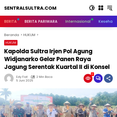
Langsung
SENTRALSULTRA.COM
ke
konten
BERITA
BERITA PARIWARA
Internasional
Kesehata
Beranda
HUKUM
HUKUM
Kapolda Sultra Irjen Pol Agung
Widjanarko Gelar Panen Raya
Jagung Serentak Kuartal II di Konsel
0
Edy Fiat
2 Min Baca
5 Juni 2025