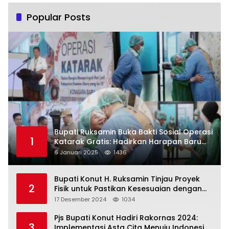
Popular Posts
Bupati Ruksamin Buka Bakti Sosial Operasi
1
Katarak Gratis: Hadirkan Harapan Baru
bagi Masyarakat Konut
6 Januari 2025
1436
Bupati Konut H. Ruksamin Tinjau Proyek
2
Fisik untuk Pastikan Kesesuaian dengan
Perencanaan
17 Desember 2024
1034
Pjs Bupati Konut Hadiri Rakornas 2024:
3
Implementasi Asta Cita Menuju Indonesia