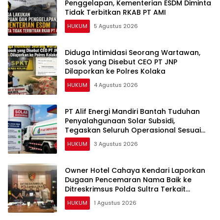
Penggelapan, Kementerian ESDM Diminta
Tidak Terbitkan RKAB PT AMI
HUKUM
5 Agustus 2026
Diduga Intimidasi Seorang Wartawan,
Sosok yang Disebut CEO PT JNP
Dilaporkan ke Polres Kolaka
HUKUM
4 Agustus 2026
PT Alif Energi Mandiri Bantah Tuduhan
Penyalahgunaan Solar Subsidi,
Tegaskan Seluruh Operasional Sesuai
Regulasi
HUKUM
3 Agustus 2026
Owner Hotel Cahaya Kendari Laporkan
Dugaan Pencemaran Nama Baik ke
Ditreskrimsus Polda Sultra Terkait
Tuduhan Penganiayaan
HUKUM
1 Agustus 2026