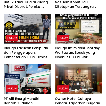
untuk Tamu Pria di Ruang
NasDem Konut Jalil
Privat Disorot, Pemkot
Ditetapkan Tersangka
Kendari Diminta Audit
Dugaan Penipuan dan
Perizinan Rumah Pijat Utami
Penggelapan
HUKUM
HUKUM
Diduga Lakukan Penipuan
Diduga Intimidasi Seorang
dan Penggelapan,
Wartawan, Sosok yang
Kementerian ESDM Diminta
Disebut CEO PT JNP
Tidak Terbitkan RKAB PT
Dilaporkan ke Polres
AMI
Kolaka
HUKUM
HUKUM
PT Alif Energi Mandiri
Owner Hotel Cahaya
Bantah Tuduhan
Kendari Laporkan Dugaan