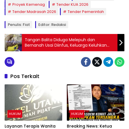
Proyek Kemenag
Tender KUA 2026
Tender Madrasah 2026
Tender Pemerintah
Penulis: Fiat
Editor: Redaksi
Tangan Balita Diduga Melepuh dan
Bernanah Usai Diinfus, Keluarga Keluhkan
Pelayanan RS Bhayangkara Kendari
Pos Terkait
HUKUM
HUKUM
Layanan Terapis Wanita
Breaking News: Ketua