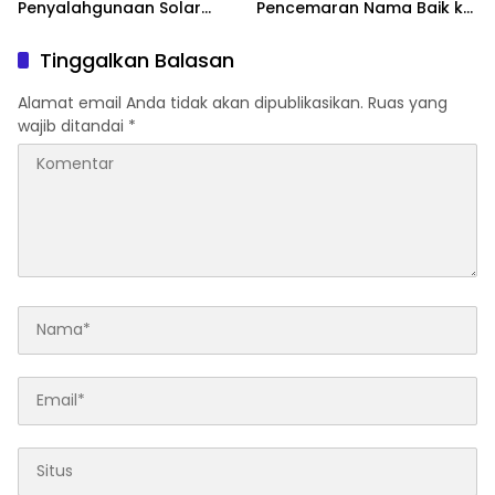
Penyalahgunaan Solar
Pencemaran Nama Baik ke
Subsidi, Tegaskan Seluruh
Ditreskrimsus Polda Sultra
Operasional Sesuai
Terkait Tuduhan
Tinggalkan Balasan
Regulasi
Penganiayaan
Alamat email Anda tidak akan dipublikasikan.
Ruas yang
wajib ditandai
*