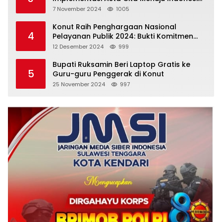
Emas
7 November 2024
1005
Konut Raih Penghargaan Nasional
4
Pelayanan Publik 2024: Bukti Komitmen
Menuju Pelayanan Prima
12 Desember 2024
999
Bupati Ruksamin Beri Laptop Gratis ke
5
Guru-guru Penggerak di Konut
25 November 2024
997