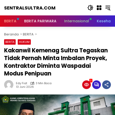
Langsung
SENTRALSULTRA.COM
ke
konten
BERITA
BERITA PARIWARA
Internasional
Kesehata
Beranda
BERITA
BERITA
HUKUM
Kakanwil Kemenag Sultra Tegaskan
Tidak Pernah Minta Imbalan Proyek,
Kontraktor Diminta Waspadai
Modus Penipuan
0
Edy Fiat
3 Min Baca
13 Juni 2026