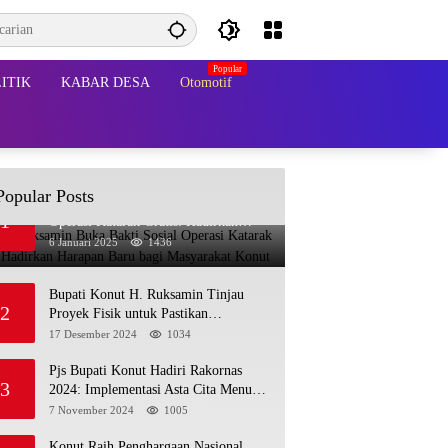
ITIK
KABAR DESA
Otomotif
Popular Posts
Bupati Ruksamin Buka Bakti Sosial
1
Operasi Katarak Gratis: Hadirkan
Harapan Baru bagi Masyarakat Konut
6 Januari 2025
1436
Bupati Konut H. Ruksamin Tinjau
2
Proyek Fisik untuk Pastikan
Kesesuaian dengan Perencanaan
17 Desember 2024
1034
Pjs Bupati Konut Hadiri Rakornas
3
2024: Implementasi Asta Cita Menuju
Indonesia Emas
7 November 2024
1005
Konut Raih Penghargaan Nasional