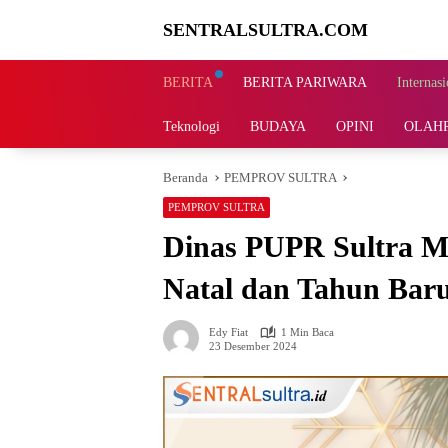
Langsung
SENTRALSULTRA.COM
ke
konten
BERITA
BERITA PARIWARA
Internasi
Teknologi
BUDAYA
OPINI
OLAH
Beranda
PEMPROV SULTRA
PEMPROV SULTRA
Dinas PUPR Sultra M
Natal dan Tahun Bar
Edy Fiat
1 Min Baca
23 Desember 2024