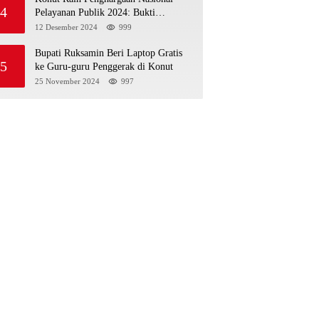
4
Pelayanan Publik 2024: Bukti
Komitmen Menuju Pelayanan Prima
12 Desember 2024
999
Bupati Ruksamin Beri Laptop Gratis
5
ke Guru-guru Penggerak di Konut
25 November 2024
997