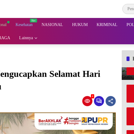
onal
Kesehatan
NASIONAL
HUKUM
KRIMINAL
POL
RAGA
Lainnya
engucapkan Selamat Hari
u
4