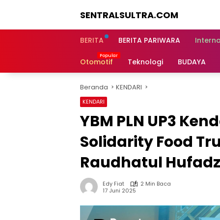
Langsung
SENTRALSULTRA.COM
ke
konten
BERITA
BERITA PARIWARA
Intern
Otomotif
Teknologi
BUDAYA
Beranda
KENDARI
KENDARI
YBM PLN UP3 Kend
Solidarity Food Tr
Raudhatul Hufad
Edy Fiat
2 Min Baca
17 Juni 2025