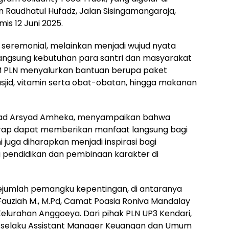
 Raudhatul Hufadz, Jalan Sisingamangaraja,
is 12 Juni 2025.
 seremonial, melainkan menjadi wujud nyata
langsung kebutuhan para santri dan masyarakat
M PLN menyalurkan bantuan berupa paket
jid, vitamin serta obat-obatan, hingga makanan
mad Arsyad Amheka, menyampaikan bahwa
harap dapat memberikan manfaat langsung bagi
ni juga diharapkan menjadi inspirasi bagi
pendidikan dan pembinaan karakter di
 sejumlah pemangku kepentingan, di antaranya
tti Fauziah M., M.Pd, Camat Poasia Roniva Mandalay
 Kelurahan Anggoeya. Dari pihak PLN UP3 Kendari,
in selaku Assistant Manager Keuangan dan Umum