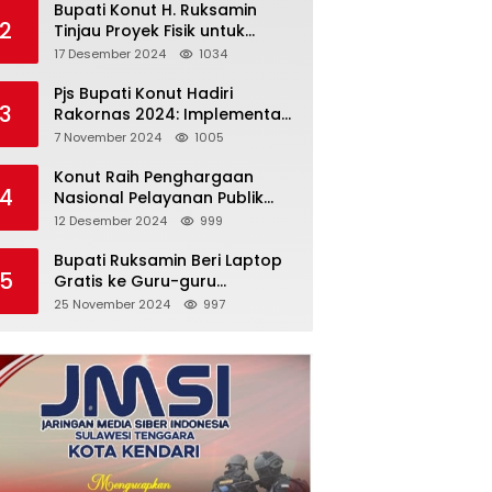
Bupati Konut H. Ruksamin
2
Tinjau Proyek Fisik untuk
Pastikan Kesesuaian dengan
17 Desember 2024
1034
Perencanaan
Pjs Bupati Konut Hadiri
3
Rakornas 2024: Implementasi
Asta Cita Menuju Indonesia
7 November 2024
1005
Emas
Konut Raih Penghargaan
4
Nasional Pelayanan Publik
2024: Bukti Komitmen Menuju
12 Desember 2024
999
Pelayanan Prima
Bupati Ruksamin Beri Laptop
5
Gratis ke Guru-guru
Penggerak di Konut
25 November 2024
997