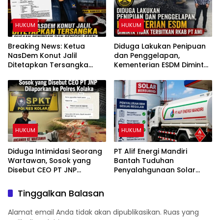
HUKUM
HUKUM
Breaking News: Ketua
Diduga Lakukan Penipuan
NasDem Konut Jalil
dan Penggelapan,
Ditetapkan Tersangka
Kementerian ESDM Diminta
Dugaan Penipuan dan
Tidak Terbitkan RKAB PT
Penggelapan
AMI
HUKUM
HUKUM
Diduga Intimidasi Seorang
PT Alif Energi Mandiri
Wartawan, Sosok yang
Bantah Tuduhan
Disebut CEO PT JNP
Penyalahgunaan Solar
Dilaporkan ke Polres
Subsidi, Tegaskan Seluruh
Kolaka
Operasional Sesuai
Tinggalkan Balasan
Regulasi
Alamat email Anda tidak akan dipublikasikan.
Ruas yang