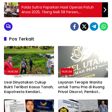
Polda Sultra Paparkan Hasil Operasi Patuh
Anoa 2025, Tilang Naik 58 Persen,
Kecelakaan Meningkat, Korban Meninggal
Menurun
Pos Terkait
HUKUM
HUKUM
Usai Dinyatakan Cukup
Layanan Terapis Wanita
Bukti Terlibat Kasus Tanah,
untuk Tamu Pria di Ruang
Kapolresta Kendari
Privat Disorot, Pemkot
Diminta Copot IPTU PRCY
Kendari Diminta Audit
dari Jabatan
Perizinan Rumah Pijat Utami