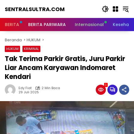
Langsung
SENTRALSULTRA.COM
ke
konten
BERITA
BERITA PARIWARA
Internasional
Kesehata
Beranda
HUKUM
HUKUM
KRIMINAL
Tak Terima Parkir Gratis, Juru Parkir
Liar Ancam Karyawan Indomaret
Kendari
0
Edy Fiat
2 Min Baca
29 Juli 2025