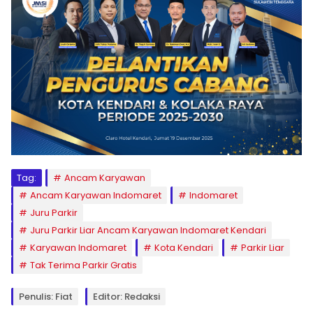
Tag:
Ancam Karyawan
Ancam Karyawan Indomaret
Indomaret
Juru Parkir
Juru Parkir Liar Ancam Karyawan Indomaret Kendari
Karyawan Indomaret
Kota Kendari
Parkir Liar
Tak Terima Parkir Gratis
Penulis: Fiat
Editor: Redaksi