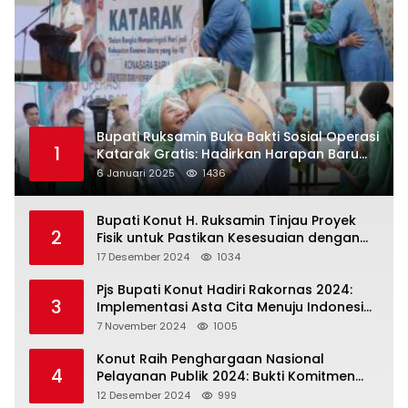
Bupati Ruksamin Buka Bakti Sosial Operasi
1
Katarak Gratis: Hadirkan Harapan Baru
bagi Masyarakat Konut
6 Januari 2025
1436
Bupati Konut H. Ruksamin Tinjau Proyek
2
Fisik untuk Pastikan Kesesuaian dengan
Perencanaan
17 Desember 2024
1034
Pjs Bupati Konut Hadiri Rakornas 2024:
3
Implementasi Asta Cita Menuju Indonesia
Emas
7 November 2024
1005
Konut Raih Penghargaan Nasional
4
Pelayanan Publik 2024: Bukti Komitmen
Menuju Pelayanan Prima
12 Desember 2024
999