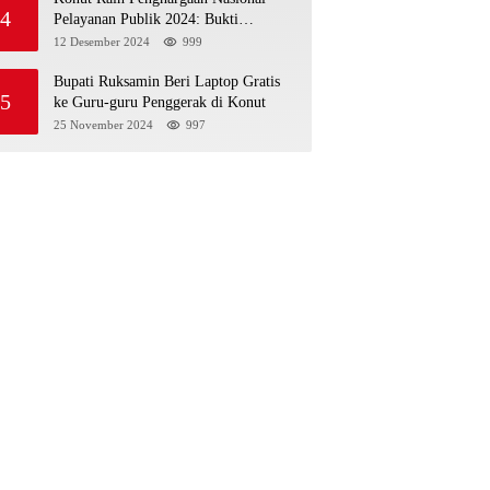
4
Pelayanan Publik 2024: Bukti
Komitmen Menuju Pelayanan Prima
12 Desember 2024
999
Bupati Ruksamin Beri Laptop Gratis
5
ke Guru-guru Penggerak di Konut
25 November 2024
997