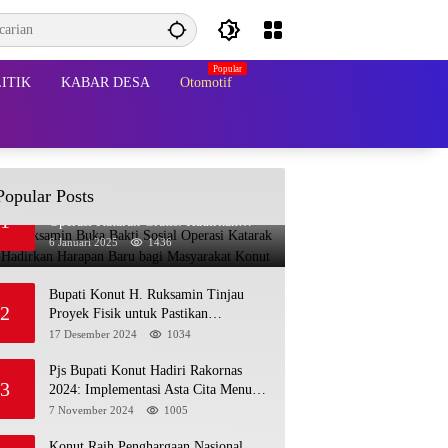
ITIK
KABAR DESA
Otomotif
Popular Posts
Bupati Ruksamin Buka Bakti Sosial
1
Operasi Katarak Gratis: Hadirkan
Harapan Baru bagi Masyarakat Konut
6 Januari 2025
1436
Bupati Konut H. Ruksamin Tinjau
2
Proyek Fisik untuk Pastikan
Kesesuaian dengan Perencanaan
17 Desember 2024
1034
Pjs Bupati Konut Hadiri Rakornas
3
2024: Implementasi Asta Cita Menuju
Indonesia Emas
7 November 2024
1005
Konut Raih Penghargaan Nasional