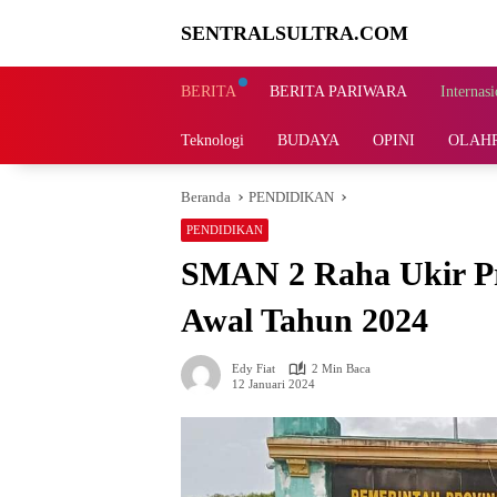
Langsung
SENTRALSULTRA.COM
ke
konten
BERITA
BERITA PARIWARA
Internasi
Teknologi
BUDAYA
OPINI
OLAH
Beranda
PENDIDIKAN
PENDIDIKAN
SMAN 2 Raha Ukir Pre
Awal Tahun 2024
Edy Fiat
2 Min Baca
12 Januari 2024