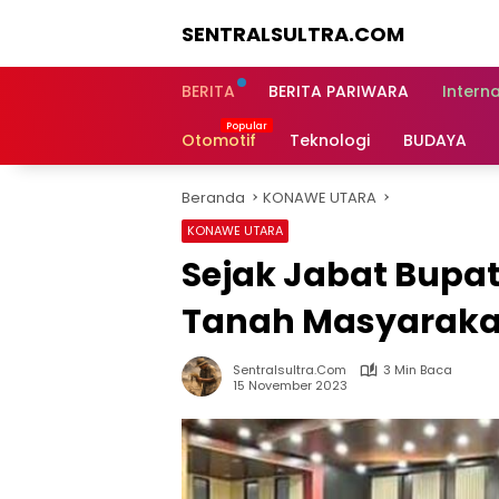
Langsung
SENTRALSULTRA.COM
ke
konten
BERITA
BERITA PARIWARA
Intern
Otomotif
Teknologi
BUDAYA
Beranda
KONAWE UTARA
KONAWE UTARA
Sejak Jabat Bupat
Tanah Masyarakat 
Sentralsultra.com
3 Min Baca
15 November 2023