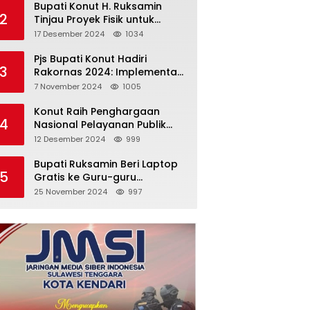
Bupati Konut H. Ruksamin
2
Tinjau Proyek Fisik untuk
Pastikan Kesesuaian dengan
17 Desember 2024
1034
Perencanaan
Pjs Bupati Konut Hadiri
3
Rakornas 2024: Implementasi
Asta Cita Menuju Indonesia
7 November 2024
1005
Emas
Konut Raih Penghargaan
4
Nasional Pelayanan Publik
2024: Bukti Komitmen Menuju
12 Desember 2024
999
Pelayanan Prima
Bupati Ruksamin Beri Laptop
5
Gratis ke Guru-guru
Penggerak di Konut
25 November 2024
997