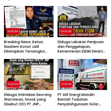
Diminta Copot IPTU PRCY
Kendari Diminta Audit
dari Jabatan
Perizinan Rumah Pijat Utami
HUKUM
HUKUM
Breaking News: Ketua
Diduga Lakukan Penipuan
NasDem Konut Jalil
dan Penggelapan,
Ditetapkan Tersangka
Kementerian ESDM Diminta
Dugaan Penipuan dan
Tidak Terbitkan RKAB PT
Penggelapan
AMI
HUKUM
HUKUM
Diduga Intimidasi Seorang
PT Alif Energi Mandiri
Wartawan, Sosok yang
Bantah Tuduhan
Disebut CEO PT JNP
Penyalahgunaan Solar
Dilaporkan ke Polres
Subsidi, Tegaskan Seluruh