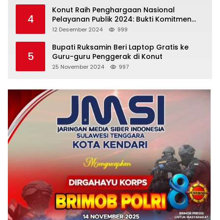
Konut Raih Penghargaan Nasional
4
Pelayanan Publik 2024: Bukti Komitmen
Menuju Pelayanan Prima
12 Desember 2024
999
Bupati Ruksamin Beri Laptop Gratis ke
5
Guru-guru Penggerak di Konut
25 November 2024
997