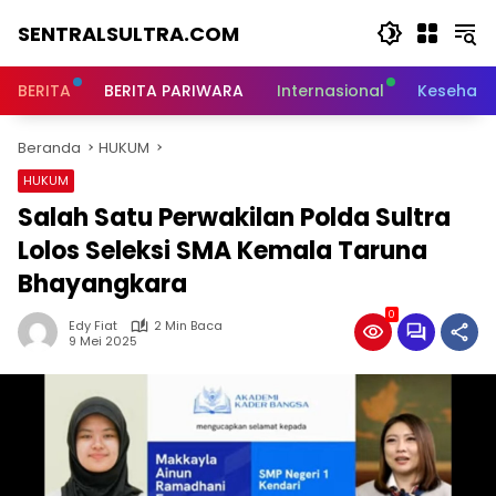
Langsung
SENTRALSULTRA.COM
ke
konten
BERITA
BERITA PARIWARA
Internasional
Kesehata
Beranda
HUKUM
HUKUM
Salah Satu Perwakilan Polda Sultra
Lolos Seleksi SMA Kemala Taruna
Bhayangkara
0
Edy Fiat
2 Min Baca
9 Mei 2025