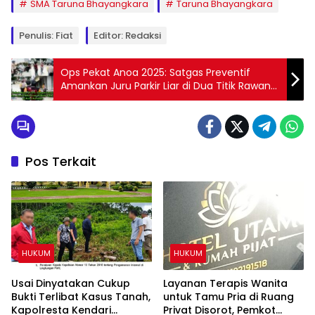
SMA Taruna Bhayangkara
Taruna Bhayangkara
Penulis: Fiat
Editor: Redaksi
Ops Pekat Anoa 2025: Satgas Preventif
Amankan Juru Parkir Liar di Dua Titik Rawan
di Kota Kendari
Pos Terkait
HUKUM
HUKUM
Usai Dinyatakan Cukup
Layanan Terapis Wanita
Bukti Terlibat Kasus Tanah,
untuk Tamu Pria di Ruang
Kapolresta Kendari
Privat Disorot, Pemkot