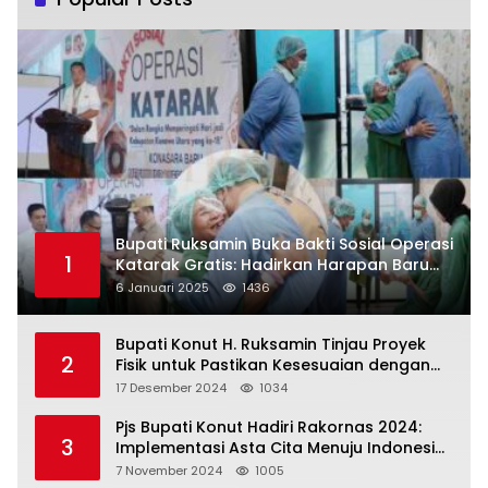
Bupati Ruksamin Buka Bakti Sosial Operasi
1
Katarak Gratis: Hadirkan Harapan Baru
bagi Masyarakat Konut
6 Januari 2025
1436
Bupati Konut H. Ruksamin Tinjau Proyek
2
Fisik untuk Pastikan Kesesuaian dengan
Perencanaan
17 Desember 2024
1034
Pjs Bupati Konut Hadiri Rakornas 2024:
3
Implementasi Asta Cita Menuju Indonesia
Emas
7 November 2024
1005