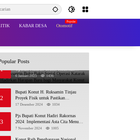
ITIK
KABAR DESA
Otomotif
Popular Posts
Bupati Ruksamin Buka Bakti Sosial
1
Operasi Katarak Gratis: Hadirkan
Harapan Baru bagi Masyarakat Konut
6 Januari 2025
1436
Bupati Konut H. Ruksamin Tinjau
2
Proyek Fisik untuk Pastikan
Kesesuaian dengan Perencanaan
17 Desember 2024
1034
Pjs Bupati Konut Hadiri Rakornas
3
2024: Implementasi Asta Cita Menuju
Indonesia Emas
7 November 2024
1005
Konut Raih Penghargaan Nasional