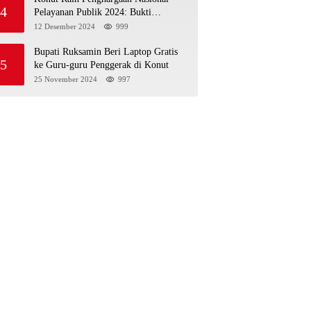
4
Pelayanan Publik 2024: Bukti
Komitmen Menuju Pelayanan Prima
12 Desember 2024
999
Bupati Ruksamin Beri Laptop Gratis
5
ke Guru-guru Penggerak di Konut
25 November 2024
997