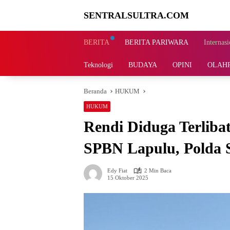
Langsung
SENTRALSULTRA.COM
ke
konten
BERITA
BERITA PARIWARA
Internasi
Teknologi
BUDAYA
OPINI
OLAH
Beranda
HUKUM
HUKUM
Rendi Diduga Terliba
SPBN Lapulu, Polda S
Edy Fiat
2 Min Baca
15 Oktober 2025