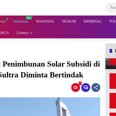
onal
Kesehatan
NASIONAL
HUKUM
KRIMINAL
POL
RAGA
Lainnya
t Penimbunan Solar Subsidi di
ultra Diminta Bertindak
0