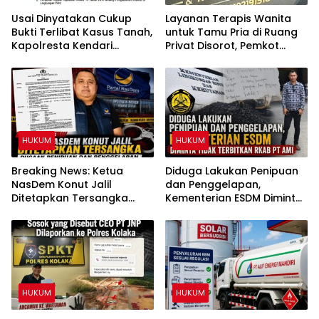
Usai Dinyatakan Cukup
Layanan Terapis Wanita
Bukti Terlibat Kasus Tanah,
untuk Tamu Pria di Ruang
Kapolresta Kendari
Privat Disorot, Pemkot
Diminta Copot IPTU PRCY
Kendari Diminta Audit
dari Jabatan
Perizinan Rumah Pijat Utami
HUKUM
HUKUM
Breaking News: Ketua
Diduga Lakukan Penipuan
NasDem Konut Jalil
dan Penggelapan,
Ditetapkan Tersangka
Kementerian ESDM Diminta
Dugaan Penipuan dan
Tidak Terbitkan RKAB PT
Penggelapan
AMI
HUKUM
HUKUM