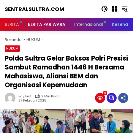
Langsung
SENTRALSULTRA.COM
ke
konten
BERITA
BERITA PARIWARA
Internasional
Kesehata
Beranda
HUKUM
HUKUM
Polda Sultra Gelar Baksos Polri Presisi
Sambut Ramadhan 1446 H Bersama
Mahasiswa, Aliansi BEM dan
Organisasi Kepemudaan
0
Edy Fiat
2 Min Baca
27 Februari 2025