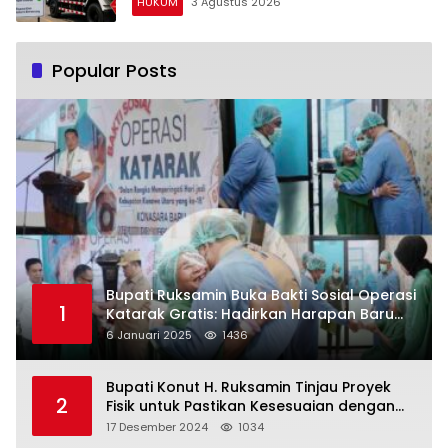
HUKUM
3 Agustus 2026
Popular Posts
Bupati Ruksamin Buka Bakti Sosial Operasi
1
Katarak Gratis: Hadirkan Harapan Baru
bagi Masyarakat Konut
6 Januari 2025
1436
Bupati Konut H. Ruksamin Tinjau Proyek
2
Fisik untuk Pastikan Kesesuaian dengan
Perencanaan
17 Desember 2024
1034