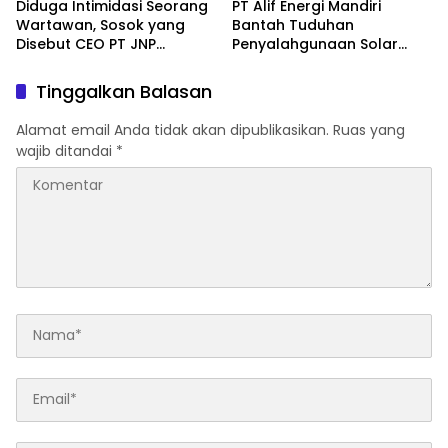
Diduga Intimidasi Seorang
PT Alif Energi Mandiri
Wartawan, Sosok yang
Bantah Tuduhan
Disebut CEO PT JNP
Penyalahgunaan Solar
Dilaporkan ke Polres
Subsidi, Tegaskan Seluruh
Kolaka
Operasional Sesuai
Tinggalkan Balasan
Regulasi
Alamat email Anda tidak akan dipublikasikan.
Ruas yang
wajib ditandai
*