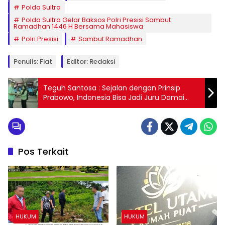
Polda Sultra
Polda Sultra Gelar Baksos Polri Presisi Sambut
Ramadhan 1446 H Bersama Mahasiswa
Polri Presisi
Sambut Ramadhan
Penulis: Fiat
Editor: Redaksi
Teguh Santosa : Sejalan dengan Prinsip
Prabowo, Indonesia Bisa Jadi Juru Damai
Korea
Pos Terkait
HUKUM
HUKUM