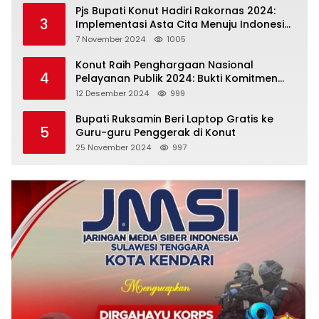
Pjs Bupati Konut Hadiri Rakornas 2024:
3
Implementasi Asta Cita Menuju Indonesia
Emas
7 November 2024
1005
Konut Raih Penghargaan Nasional
4
Pelayanan Publik 2024: Bukti Komitmen
Menuju Pelayanan Prima
12 Desember 2024
999
Bupati Ruksamin Beri Laptop Gratis ke
5
Guru-guru Penggerak di Konut
25 November 2024
997