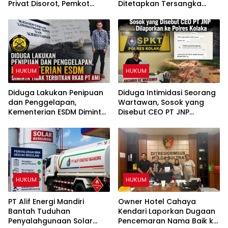
Privat Disorot, Pemkot
Ditetapkan Tersangka
Kendari Diminta Audit
Dugaan Penipuan dan
Perizinan Rumah Pijat Utami
Penggelapan
HUKUM
HUKUM
Diduga Lakukan Penipuan
Diduga Intimidasi Seorang
dan Penggelapan,
Wartawan, Sosok yang
Kementerian ESDM Diminta
Disebut CEO PT JNP
Tidak Terbitkan RKAB PT
Dilaporkan ke Polres
AMI
Kolaka
HUKUM
HUKUM
PT Alif Energi Mandiri
Owner Hotel Cahaya
Bantah Tuduhan
Kendari Laporkan Dugaan
Penyalahgunaan Solar
Pencemaran Nama Baik ke