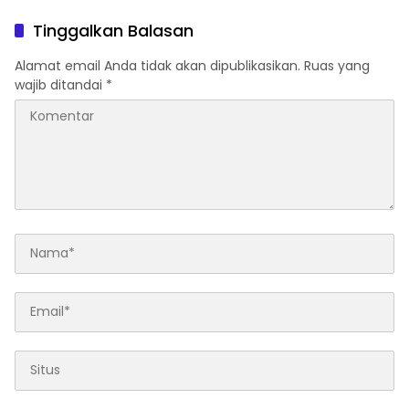
Subsidi, Tegaskan Seluruh
Ditreskrimsus Polda Sultra
Operasional Sesuai
Terkait Tuduhan
Tinggalkan Balasan
Regulasi
Penganiayaan
Alamat email Anda tidak akan dipublikasikan.
Ruas yang
wajib ditandai
*