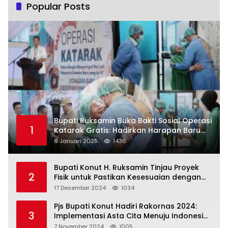
Popular Posts
Bupati Ruksamin Buka Bakti Sosial Operasi
1
Katarak Gratis: Hadirkan Harapan Baru
bagi Masyarakat Konut
6 Januari 2025
1436
Bupati Konut H. Ruksamin Tinjau Proyek
2
Fisik untuk Pastikan Kesesuaian dengan
Perencanaan
17 Desember 2024
1034
Pjs Bupati Konut Hadiri Rakornas 2024:
3
Implementasi Asta Cita Menuju Indonesia
Emas
7 November 2024
1005