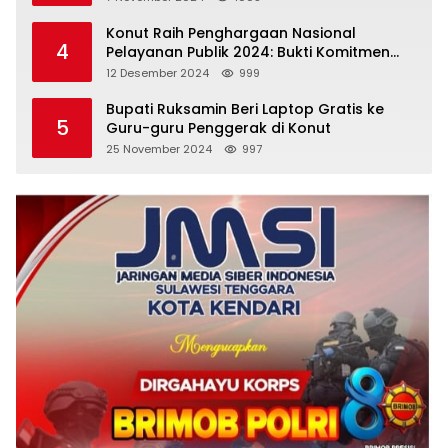
Konut Raih Penghargaan Nasional
4
Pelayanan Publik 2024: Bukti Komitmen
Menuju Pelayanan Prima
12 Desember 2024
999
Bupati Ruksamin Beri Laptop Gratis ke
5
Guru-guru Penggerak di Konut
25 November 2024
997