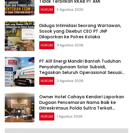
Tidak Terbitkan RKAB PT AMI
HUKUM
5 Agustus 2026
Diduga Intimidasi Seorang Wartawan,
Sosok yang Disebut CEO PT JNP
Dilaporkan ke Polres Kolaka
HUKUM
4 Agustus 2026
PT Alif Energi Mandiri Bantah Tuduhan
Penyalahgunaan Solar Subsidi,
Tegaskan Seluruh Operasional Sesuai
Regulasi
HUKUM
3 Agustus 2026
Owner Hotel Cahaya Kendari Laporkan
Dugaan Pencemaran Nama Baik ke
Ditreskrimsus Polda Sultra Terkait
Tuduhan Penganiayaan
HUKUM
1 Agustus 2026