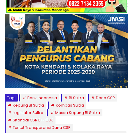
Tag:
Bank Indonesia
BI Sultra
Dana CSR
Kepung BI Sultra
Kompas Sultra
Legislator Sultra
Massa Kepung BI Sultra
SKandal CSR BI - OJK
Tuntut Transparansi Dana CSR