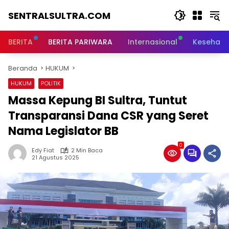
Langsung
SENTRALSULTRA.COM
ke
konten
BERITA
BERITA PARIWARA
Internasional
Kesehata
Beranda
HUKUM
HUKUM
POLITIK
Massa Kepung BI Sultra, Tuntut
Transparansi Dana CSR yang Seret
Nama Legislator BB
0
Edy Fiat
2 Min Baca
21 Agustus 2025