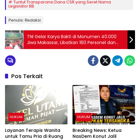
Tuntut Transparansi Dana CSR yang Seret Nama
Legislator BB
Penulis: Redaksi
TNI Gelar Karya Bakti di Monumen 40.000
Jiwa Makassar, Libatkan 160 Personel dan
Berbagai Elemen Masyarakat
Pos Terkait
HUKUM
HUKUM
Layanan Terapis Wanita
Breaking News: Ketua
untuk Tamu Pria di Ruang
NasDem Konut Jalil