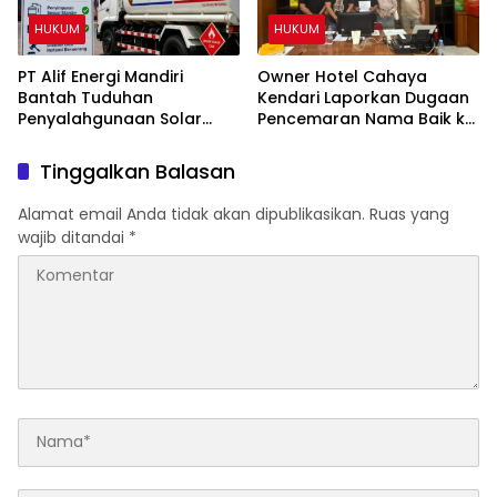
HUKUM
HUKUM
PT Alif Energi Mandiri
Owner Hotel Cahaya
Bantah Tuduhan
Kendari Laporkan Dugaan
Penyalahgunaan Solar
Pencemaran Nama Baik ke
Subsidi, Tegaskan Seluruh
Ditreskrimsus Polda Sultra
Operasional Sesuai
Terkait Tuduhan
Tinggalkan Balasan
Regulasi
Penganiayaan
Alamat email Anda tidak akan dipublikasikan.
Ruas yang
wajib ditandai
*