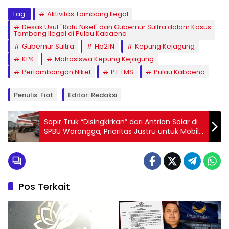
Tag:
Aktivitas Tambang Ilegal
Desak Usut "Ratu Nikel" dan Gubernur Sultra dalam Kasus
Tambang Ilegal di Pulau Kabaena
Gubernur Sultra
Hp21N
Kepung Kejagung
KPK
Mahasiswa Kepung Kejagung
Pertambangan Nikel
PT TMS
Pulau Kabaena
Penulis: Fiat
Editor: Redaksi
Sopir Truk “Disingkirkan” dari Antrian Solar di
SPBU Warangga, Prioritas Justru untuk Mobil
Tangki Pertamina dan Kendaraan Pribadi
Pos Terkait