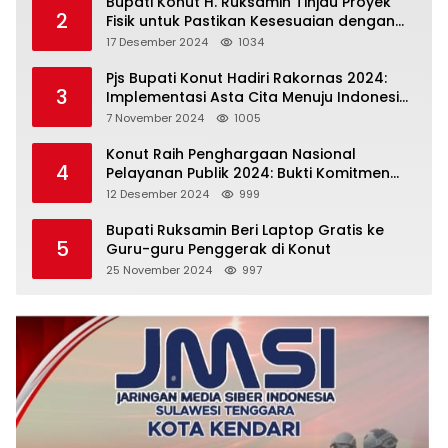
Bupati Konut H. Ruksamin Tinjau Proyek
2
Fisik untuk Pastikan Kesesuaian dengan
Perencanaan
17 Desember 2024
1034
Pjs Bupati Konut Hadiri Rakornas 2024:
3
Implementasi Asta Cita Menuju Indonesia
Emas
7 November 2024
1005
Konut Raih Penghargaan Nasional
4
Pelayanan Publik 2024: Bukti Komitmen
Menuju Pelayanan Prima
12 Desember 2024
999
Bupati Ruksamin Beri Laptop Gratis ke
5
Guru-guru Penggerak di Konut
25 November 2024
997