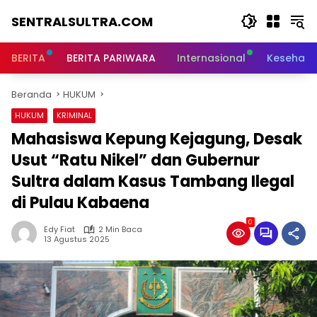
Langsung
SENTRALSULTRA.COM
ke
konten
BERITA
BERITA PARIWARA
Internasional
Kesehata
Beranda
HUKUM
HUKUM
KRIMINAL
Mahasiswa Kepung Kejagung, Desak
Usut “Ratu Nikel” dan Gubernur
Sultra dalam Kasus Tambang Ilegal
di Pulau Kabaena
0
Edy Fiat
2 Min Baca
13 Agustus 2025