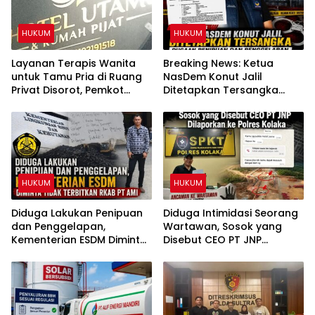
HUKUM
HUKUM
Layanan Terapis Wanita
Breaking News: Ketua
untuk Tamu Pria di Ruang
NasDem Konut Jalil
Privat Disorot, Pemkot
Ditetapkan Tersangka
Kendari Diminta Audit
Dugaan Penipuan dan
Perizinan Rumah Pijat Utami
Penggelapan
HUKUM
HUKUM
Diduga Lakukan Penipuan
Diduga Intimidasi Seorang
dan Penggelapan,
Wartawan, Sosok yang
Kementerian ESDM Diminta
Disebut CEO PT JNP
Tidak Terbitkan RKAB PT
Dilaporkan ke Polres
AMI
Kolaka