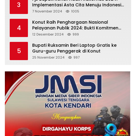
3
Implementasi Asta Cita Menuju Indonesia
Emas
7 November 2024
1005
Konut Raih Penghargaan Nasional
4
Pelayanan Publik 2024: Bukti Komitmen
Menuju Pelayanan Prima
12 Desember 2024
999
Bupati Ruksamin Beri Laptop Gratis ke
5
Guru-guru Penggerak di Konut
25 November 2024
997