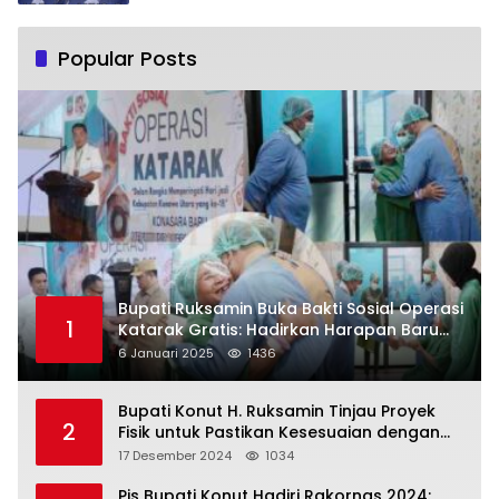
Popular Posts
Bupati Ruksamin Buka Bakti Sosial Operasi
1
Katarak Gratis: Hadirkan Harapan Baru
bagi Masyarakat Konut
6 Januari 2025
1436
Bupati Konut H. Ruksamin Tinjau Proyek
2
Fisik untuk Pastikan Kesesuaian dengan
Perencanaan
17 Desember 2024
1034
Pjs Bupati Konut Hadiri Rakornas 2024: