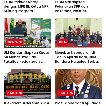
FKDSI Perkuat Sinergi
FKDSI Matangkan
dengan MPR RI, Ketua MPR
Pelantikan DPP dan
Dukung Program
Rakernas, Perkuat
Penguatan Wawasan
Konsolidasi Dosen Menuju
Kebangsaan
Indonesia Emas 2045
PENDIDIKAN
BERITA
UM Kendari Siapkan Kuota
Menebar Kepedulian di
50 Mahasiswa Baru
Tahun Ajaran Baru, DKM
Fakultas Kedokteran,
Bandara Haluoleo Berbagi
Tawarkan Tiga Program
Perlengkapan Sekolah
Studi Unggulan
untuk Anak Panti
PENDIDIKAN
PENDIDIKAN
11 Akademisi Berebut Kursi
Prof. Laode Santi Aji Bande