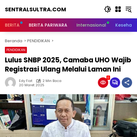
Langsung
SENTRALSULTRA.COM
ke
konten
BERITA
BERITA PARIWARA
Internasional
Kesehata
Beranda
PENDIDIKAN
PENDIDIKAN
Lulus SNBP 2025, Camaba UHO Wajib
Registrasi Ulang Melalui Laman Ini
0
Edy Fiat
2 Min Baca
20 Maret 2025