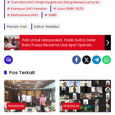
Camaba UHO Wajib Registrasi Ulang Melalui Lama Ini
Kampus UHO Kendari
Lulus SNBP 2025
Mahasiswa UHO
SNBP
Penulis: Fiat
Editor: Redaksi
Polri Untuk Masyarakat, Polda Sultra Gelar
Buka Puasa Bersama Usai Apel Operasi
Ketupat Anoa 2025
Pos Terkait
PENDIDIKAN
PENDIDIKAN