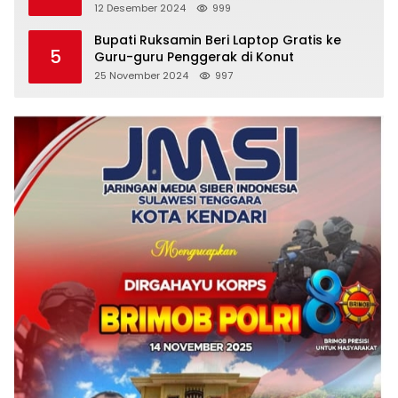
Menuju Pelayanan Prima
12 Desember 2024
999
Bupati Ruksamin Beri Laptop Gratis ke
5
Guru-guru Penggerak di Konut
25 November 2024
997