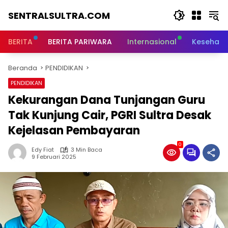
Langsung
SENTRALSULTRA.COM
ke
konten
BERITA
BERITA PARIWARA
Internasional
Kesehata
Beranda
PENDIDIKAN
PENDIDIKAN
Kekurangan Dana Tunjangan Guru
Tak Kunjung Cair, PGRI Sultra Desak
Kejelasan Pembayaran
0
Edy Fiat
3 Min Baca
9 Februari 2025