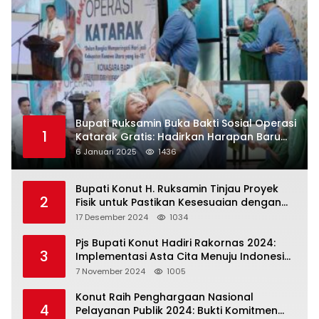
Bupati Ruksamin Buka Bakti Sosial Operasi
1
Katarak Gratis: Hadirkan Harapan Baru
bagi Masyarakat Konut
6 Januari 2025
1436
Bupati Konut H. Ruksamin Tinjau Proyek
2
Fisik untuk Pastikan Kesesuaian dengan
Perencanaan
17 Desember 2024
1034
Pjs Bupati Konut Hadiri Rakornas 2024:
3
Implementasi Asta Cita Menuju Indonesia
Emas
7 November 2024
1005
Konut Raih Penghargaan Nasional
4
Pelayanan Publik 2024: Bukti Komitmen