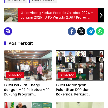
Penulis: Fiat
Editor: Redaksi
Gelombang Kedua Periode Oktober 2024 –
Januari 2025 : UHO Wisuda 2.097 Profesi
Guru
Pos Terkait
PENDIDIKAN
PENDIDIKAN
FKDSI Perkuat Sinergi
FKDSI Matangkan
dengan MPR RI, Ketua MPR
Pelantikan DPP dan
Dukung Program
Rakernas, Perkuat
Penguatan Wawasan
Konsolidasi Dosen Menuju
Kebangsaan
Indonesia Emas 2045