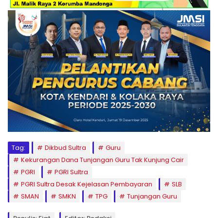
Tag:
Dikbud Sultra
Guru
Kekurangan Dana Tunjangan Guru Tak Kunjung Cair
PGRI
PGRI Sultra
PGRI Sultra Desak Kejelasan Pembayaran
SLB
SMAN
SMKN
TPG
Tunjangan Guru