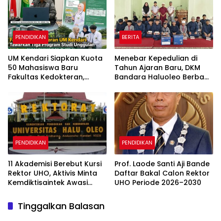
PENDIDIKAN
BERITA
UM Kendari Siapkan Kuota
Menebar Kepedulian di
50 Mahasiswa Baru
Tahun Ajaran Baru, DKM
Fakultas Kedokteran,
Bandara Haluoleo Berbagi
Tawarkan Tiga Program
Perlengkapan Sekolah
Studi Unggulan
untuk Anak Panti
PENDIDIKAN
PENDIDIKAN
11 Akademisi Berebut Kursi
Prof. Laode Santi Aji Bande
Rektor UHO, Aktivis Minta
Daftar Bakal Calon Rektor
Kemdiktisaintek Awasi
UHO Periode 2026–2030
Ketat Pilrek
Tinggalkan Balasan