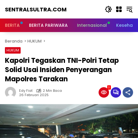
Langsung
SENTRALSULTRA.COM
ke
konten
BERITA
BERITA PARIWARA
Internasional
Kesehata
Beranda
HUKUM
HUKUM
Kapolri Tegaskan TNI-Polri Tetap
Solid Usai Insiden Penyerangan
Mapolres Tarakan
0
Edy Fiat
2 Min Baca
26 Februari 2025