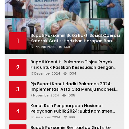
Bupati Ruksamin Buka Bakti Sosial Operasi
1
Katarak Gratis: Hadirkan Harapan Baru
bagi Masyarakat Konut
6 Januari 2025
1436
Bupati Konut H. Ruksamin Tinjau Proyek
2
Fisik untuk Pastikan Kesesuaian dengan
Perencanaan
17 Desember 2024
1034
Pjs Bupati Konut Hadiri Rakornas 2024:
3
Implementasi Asta Cita Menuju Indonesia
Emas
7 November 2024
1005
Konut Raih Penghargaan Nasional
4
Pelayanan Publik 2024: Bukti Komitmen
Menuju Pelayanan Prima
12 Desember 2024
999
Bupati Ruksamin Beri Laptop Gratis ke