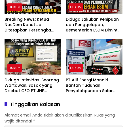
HUKUM
HUKUM
Breaking News: Ketua
Diduga Lakukan Penipuan
NasDem Konut Jalil
dan Penggelapan,
Ditetapkan Tersangka
Kementerian ESDM Diminta
Dugaan Penipuan dan
Tidak Terbitkan RKAB PT
Penggelapan
AMI
HUKUM
HUKUM
Diduga Intimidasi Seorang
PT Alif Energi Mandiri
Wartawan, Sosok yang
Bantah Tuduhan
Disebut CEO PT JNP
Penyalahgunaan Solar
Dilaporkan ke Polres
Subsidi, Tegaskan Seluruh
Kolaka
Operasional Sesuai
Tinggalkan Balasan
Regulasi
Alamat email Anda tidak akan dipublikasikan.
Ruas yang
wajib ditandai
*