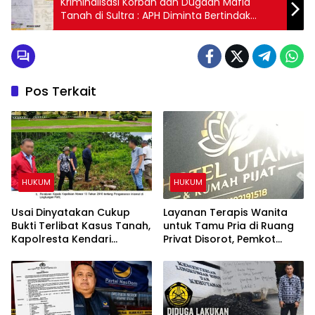
Kriminalisasi Korban dan Dugaan Mafia
Tanah di Sultra : APH Diminta Bertindak
Tegas
Pos Terkait
HUKUM
HUKUM
Usai Dinyatakan Cukup
Layanan Terapis Wanita
Bukti Terlibat Kasus Tanah,
untuk Tamu Pria di Ruang
Kapolresta Kendari
Privat Disorot, Pemkot
Diminta Copot IPTU PRCY
Kendari Diminta Audit
dari Jabatan
Perizinan Rumah Pijat Utami