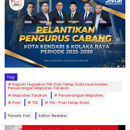
Tag:
Kapolri Tegaskan TNI-Polri Tetap Solid Usai Insiden
Penyerangan Mapolres Tarakan
Mapolres Tarakan
Penyerangan Mapolres
Polri
TNI
TNI - Polri Tetap Solid
Penulis: Fiat
Editor: Redaksi