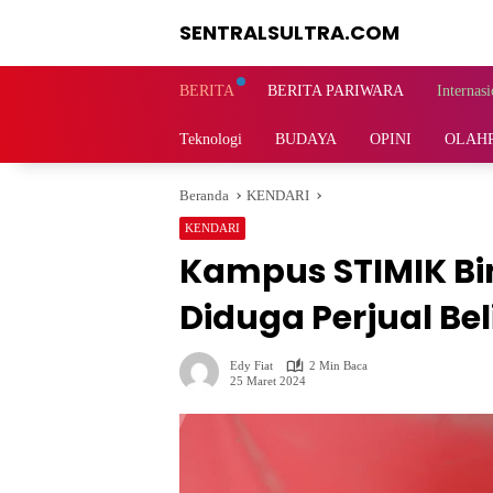
Langsung
SENTRALSULTRA.COM
ke
konten
BERITA
BERITA PARIWARA
Internasi
Teknologi
BUDAYA
OPINI
OLAH
Beranda
KENDARI
KENDARI
Kampus STIMIK Bi
Diduga Perjual Bel
Edy Fiat
2 Min Baca
25 Maret 2024