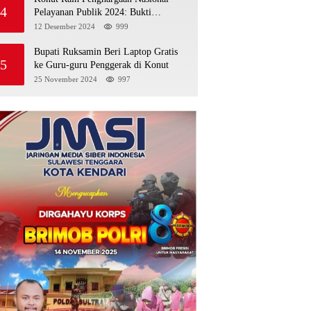
4
Pelayanan Publik 2024: Bukti
Komitmen Menuju Pelayanan Prima
12 Desember 2024
999
Bupati Ruksamin Beri Laptop Gratis
5
ke Guru-guru Penggerak di Konut
25 November 2024
997