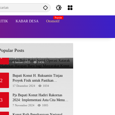
ITIK
KABAR DESA
Otomotif
Popular Posts
Bupati Ruksamin Buka Bakti Sosial
1
Operasi Katarak Gratis: Hadirkan
Harapan Baru bagi Masyarakat Konut
6 Januari 2025
1436
Bupati Konut H. Ruksamin Tinjau
2
Proyek Fisik untuk Pastikan
Kesesuaian dengan Perencanaan
17 Desember 2024
1034
Pjs Bupati Konut Hadiri Rakornas
3
2024: Implementasi Asta Cita Menuju
Indonesia Emas
7 November 2024
1005
Konut Raih Penghargaan Nasional