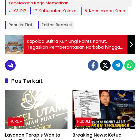
Kecelakaan Kerja Mematikan
K3 IPIP
Kabupaten Kolaka
Kecelakaan Kerja
Penulis: Fiat
Editor: Redaksi
Kapolda Sultra Kunjungi Polres Konut,
Tegaskan Pemberantasan Narkoba hingga
Pelayanan Publik yang Tulus
Pos Terkait
HUKUM
HUKUM
Layanan Terapis Wanita
Breaking News: Ketua