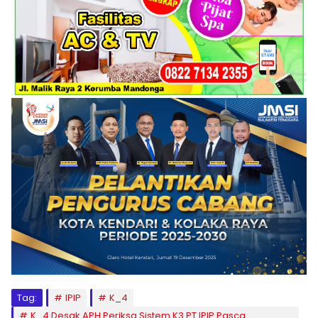
Tag:
IPIP
K_4
K_4 Desak APH Periksa Sistem K3 PT IPIP Pasca