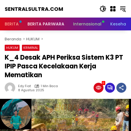
Langsung
SENTRALSULTRA.COM
ke
konten
BERITA
BERITA PARIWARA
Internasional
Kesehata
Beranda
HUKUM
HUKUM
KRIMINAL
K_4 Desak APH Periksa Sistem K3 PT
IPIP Pasca Kecelakaan Kerja
Mematikan
0
Edy Fiat
1 Min Baca
8 Agustus 2025