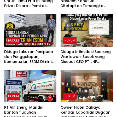
untuk Tamu Pria di Ruang
NasDem Konut Jalil
Privat Disorot, Pemkot
Ditetapkan Tersangka
Kendari Diminta Audit
Dugaan Penipuan dan
Perizinan Rumah Pijat Utami
Penggelapan
HUKUM
HUKUM
Diduga Lakukan Penipuan
Diduga Intimidasi Seorang
dan Penggelapan,
Wartawan, Sosok yang
Kementerian ESDM Diminta
Disebut CEO PT JNP
Tidak Terbitkan RKAB PT
Dilaporkan ke Polres
AMI
Kolaka
HUKUM
HUKUM
PT Alif Energi Mandiri
Owner Hotel Cahaya
Bantah Tuduhan
Kendari Laporkan Dugaan