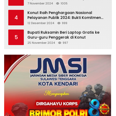
Emas
7 November 2024
1005
Konut Raih Penghargaan Nasional
4
Pelayanan Publik 2024: Bukti Komitmen
Menuju Pelayanan Prima
12 Desember 2024
999
Bupati Ruksamin Beri Laptop Gratis ke
5
Guru-guru Penggerak di Konut
25 November 2024
997