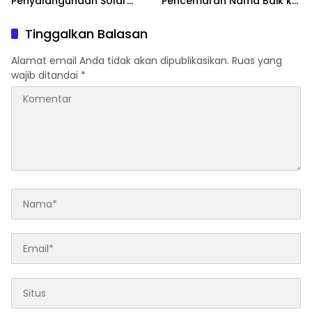
Penyalahgunaan Solar
Pencemaran Nama Baik ke
Subsidi, Tegaskan Seluruh
Ditreskrimsus Polda Sultra
Operasional Sesuai
Terkait Tuduhan
Tinggalkan Balasan
Regulasi
Penganiayaan
Alamat email Anda tidak akan dipublikasikan.
Ruas yang
wajib ditandai
*