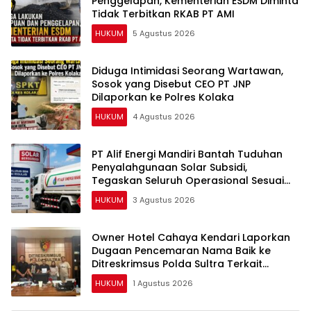
Penggelapan, Kementerian ESDM Diminta
Tidak Terbitkan RKAB PT AMI
HUKUM
5 Agustus 2026
Diduga Intimidasi Seorang Wartawan,
Sosok yang Disebut CEO PT JNP
Dilaporkan ke Polres Kolaka
HUKUM
4 Agustus 2026
PT Alif Energi Mandiri Bantah Tuduhan
Penyalahgunaan Solar Subsidi,
Tegaskan Seluruh Operasional Sesuai
Regulasi
HUKUM
3 Agustus 2026
Owner Hotel Cahaya Kendari Laporkan
Dugaan Pencemaran Nama Baik ke
Ditreskrimsus Polda Sultra Terkait
Tuduhan Penganiayaan
HUKUM
1 Agustus 2026