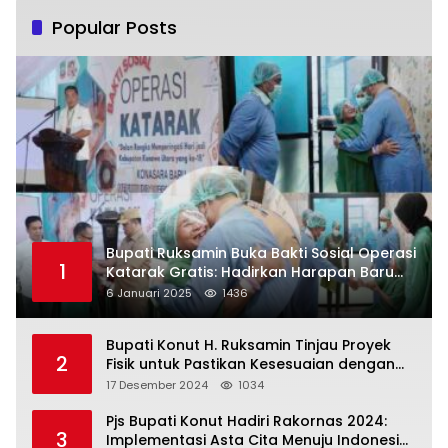
Popular Posts
Bupati Ruksamin Buka Bakti Sosial Operasi
1
Katarak Gratis: Hadirkan Harapan Baru
bagi Masyarakat Konut
6 Januari 2025
1436
Bupati Konut H. Ruksamin Tinjau Proyek
2
Fisik untuk Pastikan Kesesuaian dengan
Perencanaan
17 Desember 2024
1034
Pjs Bupati Konut Hadiri Rakornas 2024:
3
Implementasi Asta Cita Menuju Indonesia