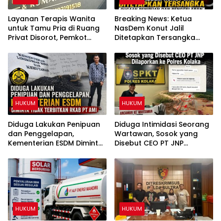
Layanan Terapis Wanita
Breaking News: Ketua
untuk Tamu Pria di Ruang
NasDem Konut Jalil
Privat Disorot, Pemkot
Ditetapkan Tersangka
Kendari Diminta Audit
Dugaan Penipuan dan
Perizinan Rumah Pijat Utami
Penggelapan
HUKUM
HUKUM
Diduga Lakukan Penipuan
Diduga Intimidasi Seorang
dan Penggelapan,
Wartawan, Sosok yang
Kementerian ESDM Diminta
Disebut CEO PT JNP
Tidak Terbitkan RKAB PT
Dilaporkan ke Polres
AMI
Kolaka
HUKUM
HUKUM