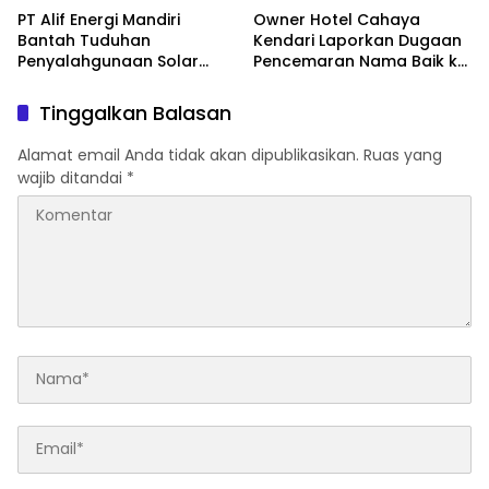
PT Alif Energi Mandiri
Owner Hotel Cahaya
Bantah Tuduhan
Kendari Laporkan Dugaan
Penyalahgunaan Solar
Pencemaran Nama Baik ke
Subsidi, Tegaskan Seluruh
Ditreskrimsus Polda Sultra
Operasional Sesuai
Terkait Tuduhan
Tinggalkan Balasan
Regulasi
Penganiayaan
Alamat email Anda tidak akan dipublikasikan.
Ruas yang
wajib ditandai
*