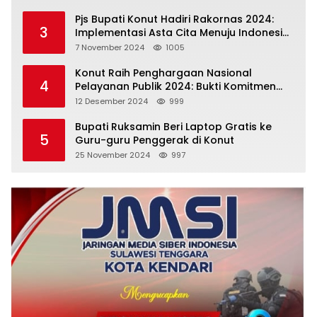
Pjs Bupati Konut Hadiri Rakornas 2024:
3
Implementasi Asta Cita Menuju Indonesia
Emas
7 November 2024
1005
Konut Raih Penghargaan Nasional
4
Pelayanan Publik 2024: Bukti Komitmen
Menuju Pelayanan Prima
12 Desember 2024
999
Bupati Ruksamin Beri Laptop Gratis ke
5
Guru-guru Penggerak di Konut
25 November 2024
997