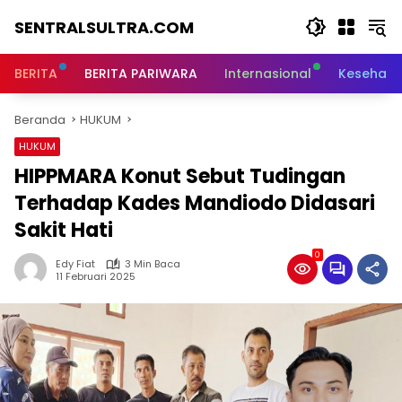
Langsung
SENTRALSULTRA.COM
ke
konten
BERITA
BERITA PARIWARA
Internasional
Kesehata
Beranda
HUKUM
HUKUM
HIPPMARA Konut Sebut Tudingan
Terhadap Kades Mandiodo Didasari
Sakit Hati
0
Edy Fiat
3 Min Baca
11 Februari 2025