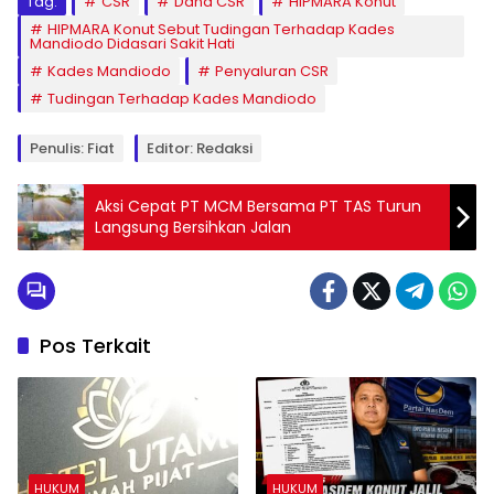
Tag:
CSR
Dana CSR
HIPMARA Konut
HIPMARA Konut Sebut Tudingan Terhadap Kades
Mandiodo Didasari Sakit Hati
Kades Mandiodo
Penyaluran CSR
Tudingan Terhadap Kades Mandiodo
Penulis: Fiat
Editor: Redaksi
Aksi Cepat PT MCM Bersama PT TAS Turun
Langsung Bersihkan Jalan
Pos Terkait
HUKUM
HUKUM