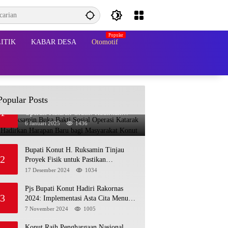
ITIK
KABAR DESA
Otomotif
Popular Posts
Bupati Ruksamin Buka Bakti Sosial
1
Operasi Katarak Gratis: Hadirkan
Harapan Baru bagi Masyarakat Konut
6 Januari 2025
1436
Bupati Konut H. Ruksamin Tinjau
2
Proyek Fisik untuk Pastikan
Kesesuaian dengan Perencanaan
17 Desember 2024
1034
Pjs Bupati Konut Hadiri Rakornas
3
2024: Implementasi Asta Cita Menuju
Indonesia Emas
7 November 2024
1005
Konut Raih Penghargaan Nasional