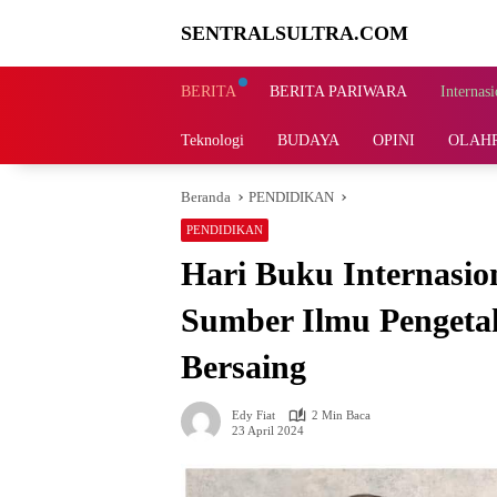
Langsung
SENTRALSULTRA.COM
ke
konten
BERITA
BERITA PARIWARA
Internasi
Teknologi
BUDAYA
OPINI
OLAH
Beranda
PENDIDIKAN
PENDIDIKAN
Hari Buku Internasio
Sumber Ilmu Pengeta
Bersaing
Edy Fiat
2 Min Baca
23 April 2024