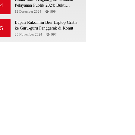
4
Pelayanan Publik 2024: Bukti
Komitmen Menuju Pelayanan Prima
12 Desember 2024
999
Bupati Ruksamin Beri Laptop Gratis
5
ke Guru-guru Penggerak di Konut
25 November 2024
997