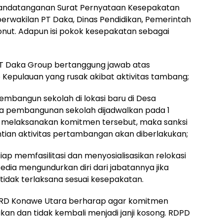
nandatanganan Surat Pernyataan Kesepakatan
perwakilan PT Daka, Dinas Pendidikan, Pemerintah
Konut. Adapun isi pokok kesepakatan sebagai
T Daka Group bertanggung jawab atas
Kepulauan yang rusak akibat aktivitas tambang;
mbangun sekolah di lokasi baru di Desa
a pembangunan sekolah dijadwalkan pada 1
ak melaksanakan komitmen tersebut, maka sanksi
ian aktivitas pertambangan akan diberlakukan;
ap memfasilitasi dan menyosialisasikan relokasi
dia mengundurkan diri dari jabatannya jika
idak terlaksana sesuai kesepakatan.
PRD Konawe Utara berharap agar komitmen
kan dan tidak kembali menjadi janji kosong. RDPD