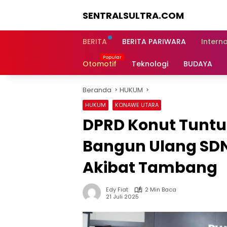
Langsung
SENTRALSULTRA.COM
ke
konten
BERITA
BERITA PARIWARA
Intern
Otomotif
Teknologi
BUDAYA
Beranda
HUKUM
HUKUM
KONAWE UTARA
DPRD Konut Tuntut
Bangun Ulang SDN
Akibat Tambang
Edy Fiat
2 Min Baca
21 Juli 2025