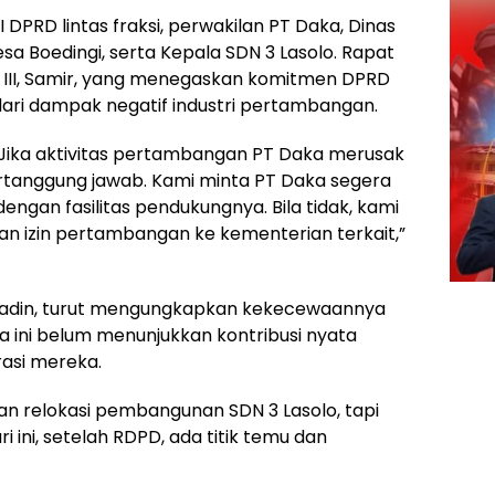
III DPRD lintas fraksi, perwakilan PT Daka, Dinas
a Boedingi, serta Kepala SDN 3 Lasolo. Rapat
i III, Samir, yang menegaskan komitmen DPRD
ari dampak negatif industri pertambangan.
. Jika aktivitas pertambangan PT Daka merusak
rtanggung jawab. Kami minta PT Daka segera
gan fasilitas pendukungnya. Bila tidak, kami
 izin pertambangan ke kementerian terkait,”
smadin, turut mengungkapkan kekecewaannya
 ini belum menunjukkan kontribusi nyata
rasi mereka.
kan relokasi pembangunan SDN 3 Lasolo, tapi
ri ini, setelah RDPD, ada titik temu dan