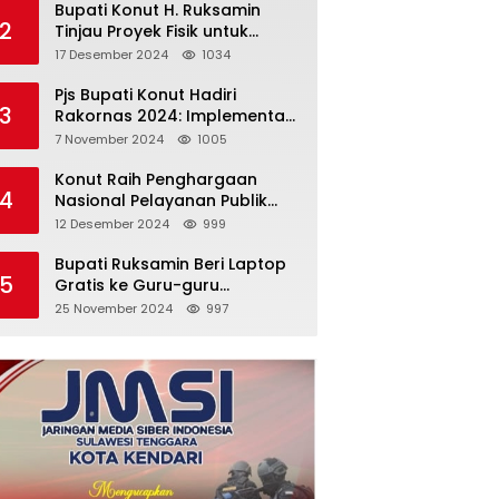
Bupati Konut H. Ruksamin
2
Tinjau Proyek Fisik untuk
Pastikan Kesesuaian dengan
17 Desember 2024
1034
Perencanaan
Pjs Bupati Konut Hadiri
3
Rakornas 2024: Implementasi
Asta Cita Menuju Indonesia
7 November 2024
1005
Emas
Konut Raih Penghargaan
4
Nasional Pelayanan Publik
2024: Bukti Komitmen Menuju
12 Desember 2024
999
Pelayanan Prima
Bupati Ruksamin Beri Laptop
5
Gratis ke Guru-guru
Penggerak di Konut
25 November 2024
997