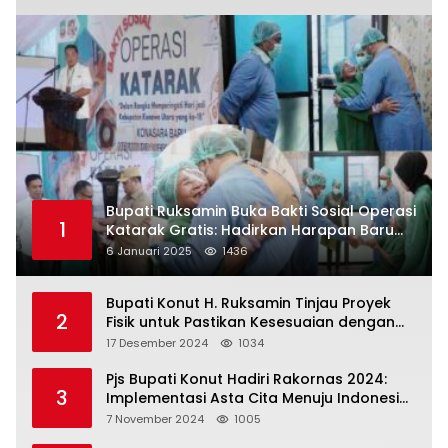
Bupati Ruksamin Buka Bakti Sosial Operasi
1
Katarak Gratis: Hadirkan Harapan Baru
bagi Masyarakat Konut
6 Januari 2025
1436
Bupati Konut H. Ruksamin Tinjau Proyek
2
Fisik untuk Pastikan Kesesuaian dengan
Perencanaan
17 Desember 2024
1034
Pjs Bupati Konut Hadiri Rakornas 2024:
3
Implementasi Asta Cita Menuju Indonesia
Emas
7 November 2024
1005