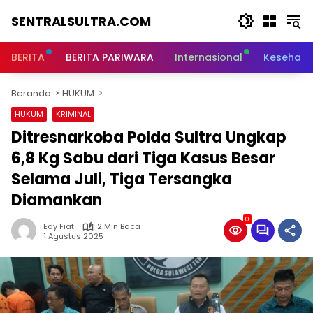
Langsung
SENTRALSULTRA.COM
ke
konten
BERITA
BERITA PARIWARA
Internasional
Kesehata
Beranda
HUKUM
HUKUM
KRIMINAL
Ditresnarkoba Polda Sultra Ungkap
6,8 Kg Sabu dari Tiga Kasus Besar
Selama Juli, Tiga Tersangka
Diamankan
0
Edy Fiat
2 Min Baca
1 Agustus 2025