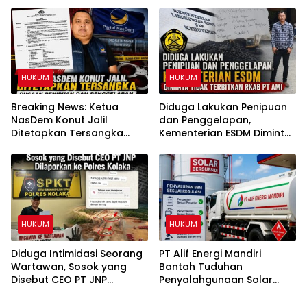
dari Jabatan
Perizinan Rumah Pijat Utami
HUKUM
HUKUM
Breaking News: Ketua
Diduga Lakukan Penipuan
NasDem Konut Jalil
dan Penggelapan,
Ditetapkan Tersangka
Kementerian ESDM Diminta
Dugaan Penipuan dan
Tidak Terbitkan RKAB PT
Penggelapan
AMI
HUKUM
HUKUM
Diduga Intimidasi Seorang
PT Alif Energi Mandiri
Wartawan, Sosok yang
Bantah Tuduhan
Disebut CEO PT JNP
Penyalahgunaan Solar
Dilaporkan ke Polres
Subsidi, Tegaskan Seluruh
Kolaka
Operasional Sesuai