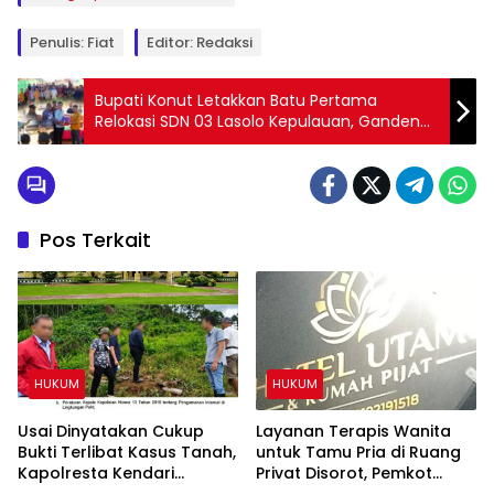
Penulis: Fiat
Editor: Redaksi
Bupati Konut Letakkan Batu Pertama
Relokasi SDN 03 Lasolo Kepulauan, Gandeng
PT Daka Group Majukan Pendidikan
Pos Terkait
HUKUM
HUKUM
Usai Dinyatakan Cukup
Layanan Terapis Wanita
Bukti Terlibat Kasus Tanah,
untuk Tamu Pria di Ruang
Kapolresta Kendari
Privat Disorot, Pemkot
Diminta Copot IPTU PRCY
Kendari Diminta Audit