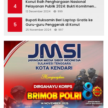
Konut Raih Penghargaan Nasional
4
Pelayanan Publik 2024: Bukti Komitmen
Menuju Pelayanan Prima
12 Desember 2024
999
Bupati Ruksamin Beri Laptop Gratis ke
5
Guru-guru Penggerak di Konut
25 November 2024
997